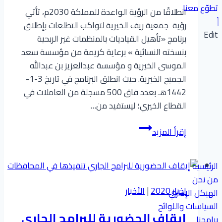
تطوّع معنا
انطلاقًا من الرؤية الواعدة للمملكة 2030م، تأتي
رؤية ⁧ جمعية ريف⁩ الخيرية لتواكب التطلعات بإطلاق
Edit
برنامج «تأهيل القياديات بالمنظمات غير الربحية
بنسخته النسائية⁧ » برعاية كريمة من مؤسسة سعد
الموسى الخيرية و مؤسسة عبدالعزيز بن عبدالله
الجميح الخيرية. حيث انطلق البرنامج في تاريخ 3-1-
1442هـ بعدد فاق 500 مسجلة من العاملات في
القطاع الخيري؛ ليستفيد من…
تأهيل
إقرأ المزيد
القيادات
النسائية
الرئيسية
من نحن
اخبار 2020
|
الأخبار
الهيكل الإداري
السياسات واللوائح
إيقاف الحضورية للبرامج الجاري
برامجنا