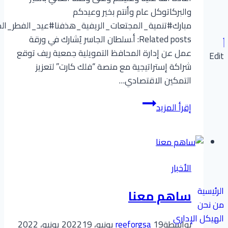
والبركاتوكل عام وأنتم بخير وعيدكم
مبارك#تنمية_المجتعات_الريفية_هذفنا#عيد_الفطر_الم
Related posts: أ.سلطان الجاسر يُشارك في ورقة
عمل عن إدارة المحافظ التمويلية جمعية ريف توقع
Edit
شراكة إستراتيجية مع منصة “فلك كارت” لتعزيز
التمكين الاقتصادي…
معايدة
إقرأ المزيد
جمعية
ريف
الأخبار
الرئيسية
ساهم معنا
من نحن
الهيكل الإداري
بواسطة
19 يونيو، 2022
reeforgsa
19 يونيو، 2022