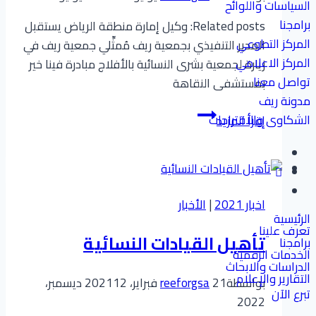
السياسات واللوائح
برامجنا
Related posts: وكيل إمارة منطقة الرياض يستقبل
المركز التطوعي
المدير التنفيذي بجمعية ريف مُمثِّلي جمعية ريف في
المركز الاعلامي
زيارة لجمعية بشرى النسائية بالأفلاج مبادرة فينا خير
تواصل معنا
بمستشفى النقاهة
مدونة ريف
ساهم
الشكاوى والاقتراحات
إقرأ المزيد
معنا
اخبار 2021
|
الأخبار
الرئيسية
تعرف علينا
تأهيل القيادات النسائية
برامجنا
الخدمات الرقمية
الدراسات والابحاث
التقارير والإعلام
بواسطة
21 فبراير، 2021
reeforgsa
12 ديسمبر،
تبرع الآن
2022