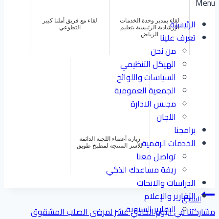
Menu
الرئيسية
لقاء بمدير وحدة الخدمات
لقاء مع فريق أملنا كبير
الإرشادية الرئيسية بتعليم
التطوعي
تعرف علينا
الرياض
من نحن
الهيكل التنظيمي
السياسات واللوائح
الجمعية العمومية
مجلس الادارة
اللجان
برامجنا
الخدمات الرقمية
زيارة أعضاء اللجنة الدائمة
للأسر المنتجة لمطبخ طويق
تواصل معنا
ريفة مساعدك الذكي
الدراسات والابحاث
تصفّح
التقارير والإعلام
السابق
التقارير السنوية
مشاركتنا في اليوم الحادي عشر لمرضى الصلب المشقوق
المقالات