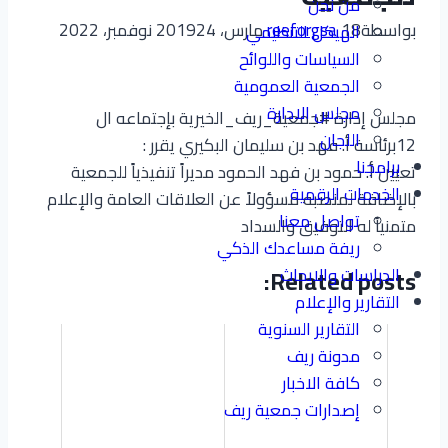
من نحن
بواسطة
18 مارس، 2019
reeforgsa
24 نوفمبر، 2022
الهيكل التنظيمي
السياسات واللوائح
الجمعية العمومية
مجلس الادارة
مجلس إدارة #جمعية_ريف_الخيرية بإجتماعه ال
اللجان
12برئاسة أ. فهد بن سليمان البكيري يقرر :
برامجنا
تعيين أ. حمود بن فهد الحمود مديراً تنفيذياً للجمعية
الخدمات الرقمية
بالإضافة لمنصبه مسؤولاً عن العلاقات العامة والإعلام
تواصل معنا
متمنياً له التوفيق والسداد
ريفة مساعدك الذكي
الدراسات والابحاث
Related posts:
التقارير والإعلام
التقارير السنوية
مدونة ريف
كافة الاخبار
إصدارات جمعية ريف