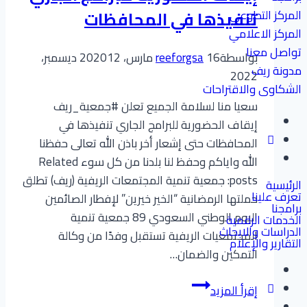
المركز التطوعي
تنفيذها في المحافظات
المركز الاعلامي
تواصل معنا
بواسطة
16 مارس، 2020
reeforgsa
12 ديسمبر،
مدونة ريف
2022
الشكاوى والاقتراحات
سعيا منا لسلامة الجميع تعلن #جمعية_ريف
إيقاف الحضورية للبرامج الجاري تنفيذها في
المحافظات حتى إشعار أخر باذن الله تعالى حفظنا
الله واياكم وحفظ لنا بلدنا من كل سوء Related
posts: جمعية تنمية المجتمعات الريفية (ريف) تطلق
الرئيسية
تعرف علينا
حملتها الرمضانية “الخير خيرين” لإفطار الصائمين
برامجنا
اليوم الوطني السعودي 89 جمعية تنمية
الخدمات الرقمية
الدراسات والابحاث
المجتمعيات الريفية تستقبل وفدًا من وكالة
التقارير والإعلام
التمكين والضمان…
إيقاف
إقرأ المزيد
الحضورية