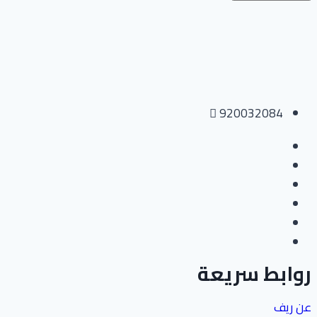
920032084
روابط سريعة
عن ريف