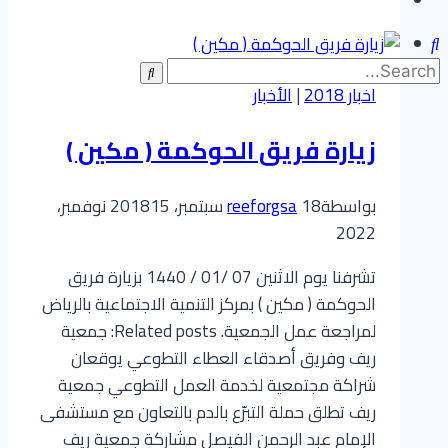
للبرامج
الجاري
تنفيذها
اخبار 2018
|
الأخبار
في
المحافظات
زيارة فريق الحوكمة ( مكين )
بواسطة
18 سبتمبر، 2018
reeforgsa
15 نوفمبر،
2022
تشرفنا يوم الاثنين 07 /01 / 1440 بزيارة فريق
الحوكمة ( مكين ) بمركز التنمية الاجتماعية بالرياض
لمراجعة عمل الجمعية. Related posts: جمعية
ريف وفريق أصدقاء العطاء التطوعي يوقعان
شراكة مجتمعية لخدمة العمل التطوعي جمعية
ريف تطلق حملة التبرّع بالدم بالتعاون مع مستشفى
الإمام عبد الرحمن الفيصل مشاركة جمعية ريف