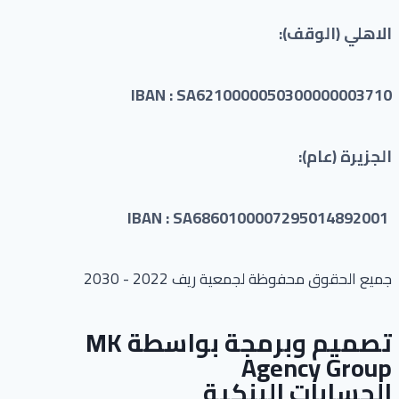
الاهلي (الوقف):
IBAN : SA6210000050300000003710
الجزيرة (عام):
IBAN : SA6860100007295014892001
جميع الحقوق محفوظة لجمعية ريف 2022 - 2030
تصميم وبرمجة بواسطة
MK
Agency Group
الحسابات البنكية