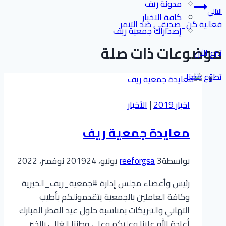
مدونة ريف
التالي
كافة الاخبار
فعالية كن_صديقي ضد التنمر
إصدارات جمعية ريف
موضوعات ذات صلة
تبرع الآن
تطوّع معنا
اخبار 2019
|
الأخبار
معايدة جمعية ريف
بواسطة
3 يونيو، 2019
reeforgsa
24 نوفمبر، 2022
رئيس وأعضاء مجلس إدارة #جمعية_ريف_الخيرية
وكافة العاملين بالجمعية يتقدمونلكم بأطيب
التهاني والتبريكات بمناسبة حلول عيد الفطر المبارك
أعادة الله علينا وعليكم وعلى وطننا الغالي بالخير