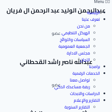
Menu
عبدالرحمن الوليد عبد الرحمن ال فريان
الرئيسية
تعرف علينا
من نحن
الهيكل التنظيمي
عضو
السياسات واللوائح
الجمعية العمومية
مجلس الادارة
اللجان
عبدالله ناصر راشد القحطاني
برامجنا
الخدمات الرقمية
تواصل معنا
عضو
ريفة مساعدك الذكي
الدراسات والابحاث
التقارير والإعلام
التقارير السنوية