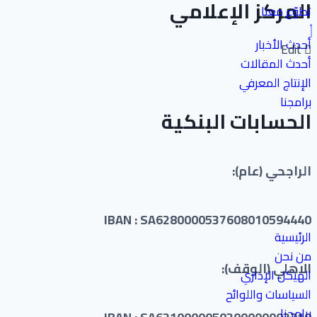
المركز الإعلامي
تطوّع معنا
أحدث الأخبار
Edit
أحدث المقالات
الإنتاج المعرفي
برامجنا
الحسابات البنكية
الراجحي (عام):
IBAN : SA6280000537608010594440
الرئيسية
من نحن
الاهلي (الوقف):
الهيكل الإداري
السياسات واللوائح
برامجنا