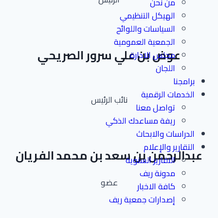
من نحن
الهيكل التنظيمي
السياسات واللوائح
الجمعية العمومية
عوض بن علي سرور الصريحي
مجلس الادارة
اللجان
برامجنا
الخدمات الرقمية
نائب الرئيس
تواصل معنا
ريفة مساعدك الذكي
الدراسات والابحاث
التقارير والإعلام
عبدالرحمن بن سعد بن محمد الفريان
التقارير السنوية
مدونة ريف
عضو
كافة الاخبار
إصدارات جمعية ريف