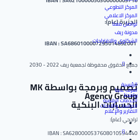
IBAN : SA6210000050300000003710
المركز التطوعي
المركز الاعلامي
الجزيرة (عام):
تواصل معنا
مدونة ريف
الشكاوى والاقتراحات
IBAN : SA6860100007295014892001
جميع الحقوق محفوظة لجمعية ريف 2022 - 2030
تصميم وبرمجة بواسطة
MK
الرئيسية
تعرف علينا
Agency Group
برامجنا
الخدمات الرقمية
الحسابات البنكية
الدراسات والابحاث
التقارير والإعلام
لراجحي (عام):
IBAN : SA6280000537608010594440