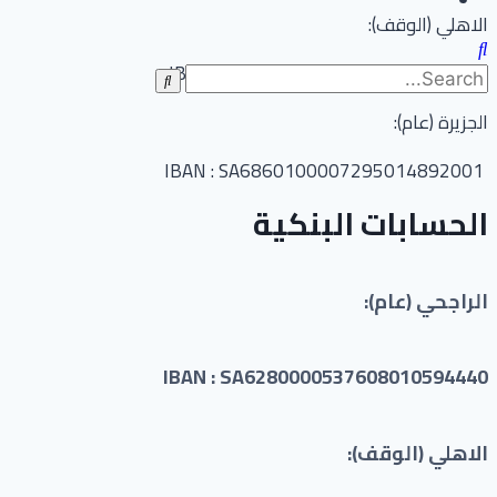
الاهلي (الوقف):
IBAN : SA6210000050300000003710
الجزيرة (عام):
IBAN : SA6860100007295014892001
الحسابات البنكية
الراجحي (عام):
IBAN : SA6280000537608010594440
الاهلي (الوقف):