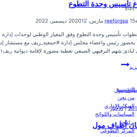
بالشراكة
ع تأسيس وحدة التطوع
Edit
مع
أوقاف
15 مارس، 2020
reeforgsa
12 ديسمبر، 2022
العرادي
الخيرية
وجمعية
البر
لنادي شهم الترفيهي الصيفي تغطية مصورة لإقامة ديوانية ريف١ منا وفينا
الخيرية
اجتماع
بالمحافظة
زيد
تأسيس
وحدة
التطوع
الرئيسية
من نحن
الهيكل الإداري
|
الأخبار
السياسات واللوائح
برامجنا
ن أطياف مول
المركز التطوعي