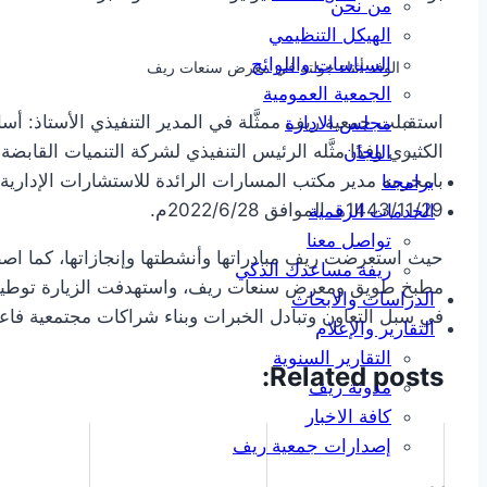
من نحن
الهيكل التنظيمي
السياسات واللوائح
الوفد أثناء جولته في معرض سنعات ريف
الجمعية العمومية
استقبلت جمعية ريف ممثَّلة في المدير التنفيذي الأستاذ: أسا
مجلس الادارة
الكثيري وفدًا مثَّله الرئيس التنفيذي لشركة التنميات الق
اللجان
بامخرمه مدير مكتب المسارات الرائدة للاستشارات الإدارية، 
برامجنا
1443/11/29هـ الموافق 2022/6/28م.
الخدمات الرقمية
تواصل معنا
حيث استعرضت ريف مبادراتها وأنشطتها وإنجازاتها، كما اص
ريفة مساعدك الذكي
مطبخ طويق ومعرض سنعات ريف، واستهدفت الزيارة توطيد ا
الدراسات والابحاث
في سبل التعاون وتبادل الخبرات وبناء شراكات مجتمعية فاعل
التقارير والإعلام
التقارير السنوية
Related posts:
مدونة ريف
كافة الاخبار
إصدارات جمعية ريف