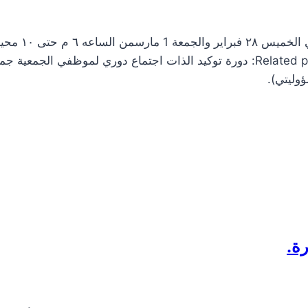
يسر جمعية ريف دعوتكم لحضور مشاركتنا في مهرجان أطياف مول يومي الخميس ٨
معنابحضور فريق ريف التطوعي وشريكنا فريق أملنا كبير التطوعي. Related posts: دورة توكيد الذات اجتماع دوري لموظفي الجمعي
وليتي).
ة.