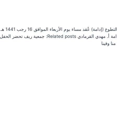
ضمن خطوات تأسيس وحدة التطوع وفق المعيار الوطني لوحدات إدارة التطوع (إدامة) عُقد مساء يوم 
اجتماعاً بحضور رئيس واعضاء مجلس إدارة #جمعية_ريف مع مستشار إدامة أ. مهدي القرمادي Related posts: جمعية ريف تحضر الحفل