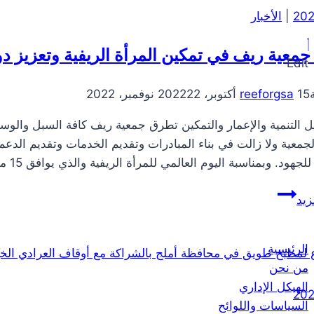
|
الأخبار
جمعية ريف في تمكين المرأة الريفية وتعزيز دو
Edit
15 أكتوبر، 2022
reeforgsa
22 نوفمبر، 2022
 التنمية والإعمار والتمكين تطرق جمعية ريف كافة السبل والوس
عية ولا زالت في بناء المبادرات وتقديم الخدمات وتقديم الدعم الم
هود. وبمناسبة اليوم العالمي للمرأة الريفية والذي يوافق 15 من أكتوبر تحتفي الجمعية بإنجازاتها…
جهود
زيد
جمعية
ريف
الرئيسية
في
من نحن
تمكين
الهيكل الإداري
المرأة
السياسات واللوائح
الريفية