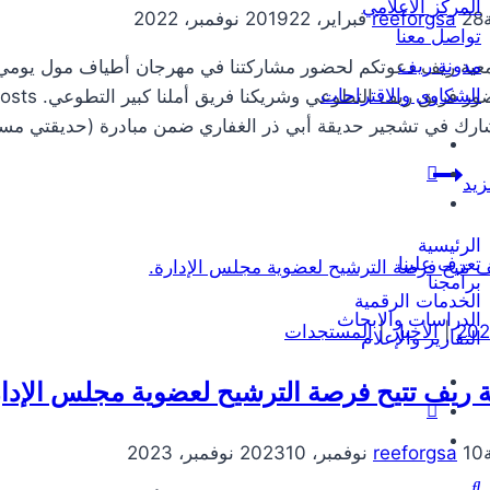
المركز الاعلامي
28 فبراير، 2019
reeforgsa
22 نوفمبر، 2022
تواصل معنا
مدونة ريف
الشكاوى والاقتراحات
رك في تشجير حديقة أبي ذر الغفاري ضمن مبادرة (حديقتي مسؤ
مهرجان
زيد
أطياف
مول
الرئيسية
تعرف علينا
برامجنا
الخدمات الرقمية
الدراسات والابحاث
|
الأخبار
|
المستجدات
التقارير والإعلام
 ريف تتيح فرصة الترشيح لعضوية مجلس الإدار
10 نوفمبر، 2023
reeforgsa
10 نوفمبر، 2023