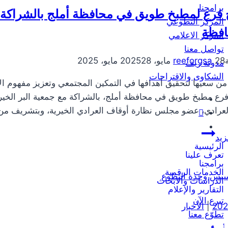
برامجنا
وتعزيز
ح فرع لمطبخ طويق في محافظة أملج بالشراكة مع
المركز التطوعي
دورها
افظة
المركز الاعلامي
الريادي
تواصل معنا
28 مايو، 2025
reeforgsa
28 مايو، 2025
مدونة ريف
الشكاوى والاقتراحات
ا من سعيها لتحقيق أهدافها في التمكين المجتمعي وتعزيز مفهوم ال
 فرع مطبخ طويق في محافظة أملج، بالشراكة مع جمعية البر الخير
عرادي، عضو مجلس نظارة أوقاف العرادي الخيرية، وبتشريف من
افتتاح
زيد
فرع
الرئيسية
تعرف علينا
لمطبخ
برامجنا
الخدمات الرقمية
طويق
الدراسات والابحاث
في
التقارير والإعلام
تبرع الآن
محافظة
|
الأخبار
تطوّع معنا
أملج