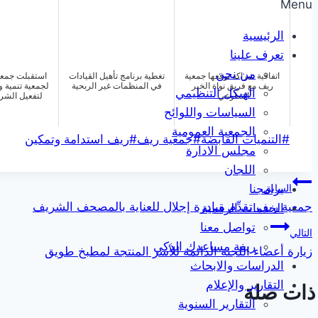
Menu
الرئيسية
تعرف علينا
من نحن
اتفاقية شراكة توقعها جمعية
تغطية برنامج تأهيل القيادات
استقبلت جمعي
ريف مع فريق نواة الخير
في المنظمات غير الربحية
لجمعية تنمية 
الهيكل التنظيمي
التطوعي
لتفعيل الشرا
السياسات واللوائح
الجمعية العمومية
وسوم
#
التنميات القابضة
#
جمعية ريف
#
ريف استدامة وتمكين
مجلس الادارة
المقال:
اللجان
تصفّح
السابق
برامجنا
جمعية ريف تقدِّم مبادرة إجلال للعناية بالمصحف الشريف
الخدمات الرقمية
المقالات
تواصل معنا
التالي
ريفة مساعدك الذكي
زيارة أعضاء اللجنة الدائمة للأسر المنتجة لمطبخ طويق
الدراسات والابحاث
التقارير والإعلام
ات صلة
التقارير السنوية