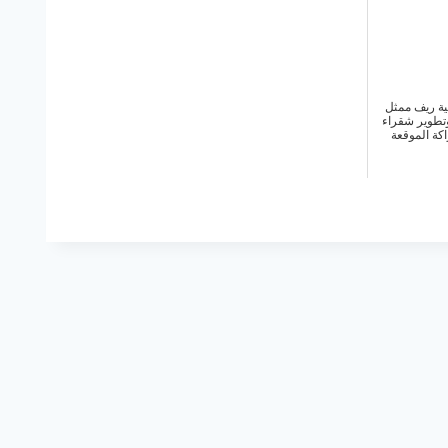
ة ريف ممثل
وتطوير شقراء
كة الموقعة