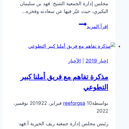
مجلس إدارة الجمعية الشيخ: فهد بن سليمان
البكيري، حيث عبّر فيها عن سعادته وفخره…
جمعية
إقرأ المزيد
ريف
تحتفل
بمناسبة
تتويجها
اخبار 2019
|
الأخبار
بشهادة
أفضل
مذكرة تفاهم مع فريق أملنا كبير
بيئة
التطوعي
عمل
لعام
2023
بواسطة
10 فبراير، 2019
reeforgsa
22 نوفمبر،
2022
رئيس مجلس إدارة جمعية ريف الخيرية أ.فهد