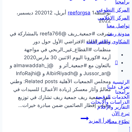
برامجنا
المركز التطوعي
بواسطة
1 أبريل، 2020
reeforgsa
12 ديسمبر،
المركز الاعلامي
2022
تواصل معنا
مدونة ريف
شرفت #جمعية_ريف @reefa766 بالمشاركة في
الشكاوى والاقتراحات
تنظيم اللقاء الافتراضي الأول حول دور
منظمات #القطاع_غير_الربحي في مواجهة
أزمة #كورونا اليوم الاثنين 30 مارس2020
بالتعاون مع #جمعية_أثر و @almawaddah_j و
@Jussor_ar و @AlbirRiyadh و @InfoRajhi
ومجلس الجمعيات الأهلية Related posts: وطني
الرئيسية
تعرف علينا
معالمُ وآثار معسكر (ريادة الأعمال) للسيدات في
برامجنا
الخدمات الرقمية
مقر جمعية ريف جمعية ريف تشارك في توزيع
الدراسات والابحاث
وجبات إفطار الصائمين ضمن مبادرة خيرات…
التقارير والإعلام
تبرع الآن
المشاركة
إقرأ المزيد
تطوّع معنا
في