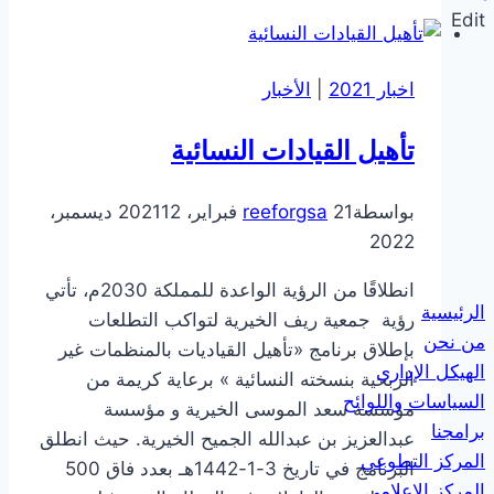
تنظيم
Edit
اللقاء
الإفتراضي
اخبار 2021
|
الأخبار
الأول
تأهيل القيادات النسائية
بواسطة
21 فبراير، 2021
reeforgsa
12 ديسمبر،
2022
انطلاقًا من الرؤية الواعدة للمملكة 2030م، تأتي
الرئيسية
رؤية ⁧ جمعية ريف⁩ الخيرية لتواكب التطلعات
من نحن
بإطلاق برنامج «تأهيل القياديات بالمنظمات غير
الهيكل الإداري
الربحية بنسخته النسائية⁧ » برعاية كريمة من
السياسات واللوائح
مؤسسة سعد الموسى الخيرية و مؤسسة
برامجنا
عبدالعزيز بن عبدالله الجميح الخيرية. حيث انطلق
المركز التطوعي
البرنامج في تاريخ 3-1-1442هـ بعدد فاق 500
المركز الاعلامي