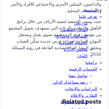
والداعمين، التمكين الأسري والاجتماعي للأفراد والأسر
الرئيسية
والمجتمعات المحلية.
تعرف علينا
حيث تسعى الجمعية لتنمية الأرياف من خلال برامج
من نحن
التأهيل والتمكين والرعاية التي تستهدف تحويل المجتمع
الهيكل التنظيمي
من مجتمع رعوي إلى مجتمع تنموي يعمل ويستغل
السياسات واللوائح
الموارد المتاحة لصناعة فرص جديدة تمكِّن الشباب
الجمعية العمومية
وتحقق المشاركة الاقتصادية الفاعلة في رؤية المملكة
مجلس الادارة
2030.
اللجان
برامجنا
الخدمات الرقمية
تواصل معنا
ريفة مساعدك الذكي
الدراسات والابحاث
التقارير والإعلام
Related posts:
التقارير السنوية
مدونة ريف