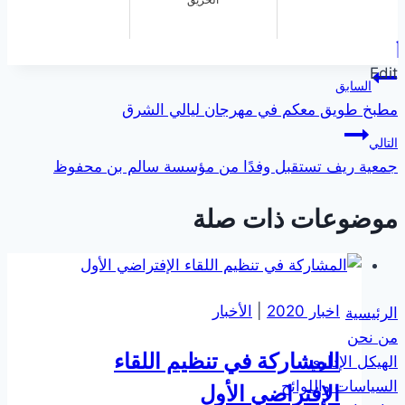
الحريق
Edit
تصفّح
السابق
مطبخ طويق معكم في مهرجان ليالي الشرق
المقالات
التالي
جمعية ريف تستقبل وفدًا من مؤسسة سالم بن محفوظ
موضوعات ذات صلة
اخبار 2020
|
الأخبار
الرئيسية
من نحن
المشاركة في تنظيم اللقاء
الهيكل الإداري
السياسات واللوائح
الإفتراضي الأول