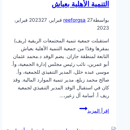
برنامج
التنمية الأهلية بعياش
(أهالينا)
على
بواسطة
27 فبراير، 2023
reeforgsa
27 فبراير،
قناة
2023
المجد
استقبلت جمعية تنمية المجتمعات الريفية (ريف)
العلمية
بمقرها وفدًا من جمعية التنمية الأهلية بعياش
التابعة لمنطقة جازان. يضم الوفد د.محمد عثمان
أبو عمرين، نائب رئيس مجلس إدارة الجمعية، وأ.
موسى عبده حلل، المدير التنفيذي للجمعية، وأ.
صالح محمد زيلع، مدير تنمية الموارد المالية. وقد
كان في استقبال الوفد المدير التنفيذي لجمعية
ريف أ. أسامة آل زعير،…
جمعية
إقرأ المزيد
ريف
تستقبل