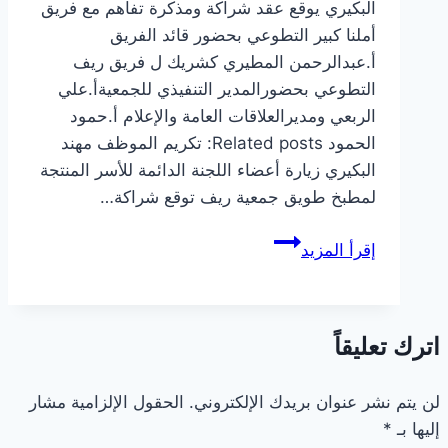
البكيري يوقع عقد شراكة ومذكرة تفاهم مع فريق
أملنا كبير التطوعي بحضور قائد الفريق
أ.عبدالرحمن المطيري كشريك ل فريق ريف
التطوعي بحضورالمدير التنفيذي للجمعيةأ.علي
الربعي ومديرالعلاقات العامة والإعلام أ.حمود
الحمود Related posts: تكريم الموظف مهند
البكيري زيارة أعضاء اللجنة الدائمة للأسر المنتجة
لمطبخ طويق جمعية ريف توقع شراكة…
مذكرة
إقرأ المزيد
تفاهم
مع
فريق
اترك تعليقاً
أملنا
كبير
التطوعي
لن يتم نشر عنوان بريدك الإلكتروني.
الحقول الإلزامية مشار
إليها بـ
*