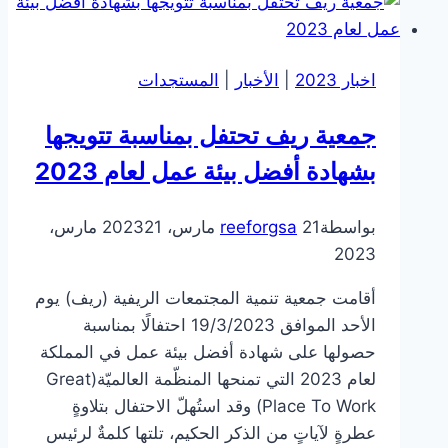
وفدًا
من
جمعية
اخبار 2023
|
الأخبار
|
المستجدات
التنمية
الأهلية
جمعية ريف تحتفل بمناسبة تتويجها
بعياش
بشهادة أفضل بيئة عمل لعام 2023
بواسطة
21 مارس، 2023
reeforgsa
21 مارس،
2023
أقامت جمعية تنمية المجتمعات الريفية (ريف) يوم
الأحد الموافق 19/3/2023 احتفالًا بمناسبة
حصولها على شهادة أفضل بيئة عمل في المملكة
لعام 2023 التي تمنحها المنظّمة العالميّة(Great
Place To Work) وقد استُهلّ الاحتفال بتلاوةٍ
عطرةٍ لآياتٍ من الذكر الحكيم، تلتها كلمةٌ لرئيس