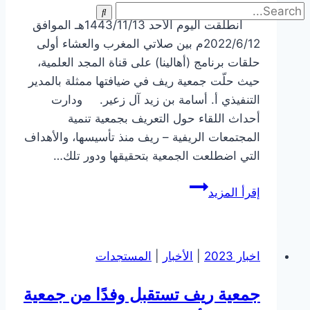
انطلقت اليوم الأحد 1443/11/13هـ الموافق
2022/6/12م بين صلاتي المغرب والعشاء أولى
حلقات برنامج (أهالينا) على قناة المجد العلمية،
حيث حلّت جمعية ريف في ضيافتها ممثلة بالمدير
التنفيذي أ. أسامة بن زيد آل زعير. ودارت
أحداث اللقاء حول التعريف بجمعية تنمية
المجتمعات الريفية – ريف منذ تأسيسها، والأهداف
التي اضطلعت الجمعية بتحقيقها ودور تلك…
للتعريف
إقرأ المزيد
بالجمعية
ورؤاها
…
اخبار 2023
|
الأخبار
|
المستجدات
جمعية
ريف
جمعية ريف تستقبل وفدًا من جمعية
ضمن