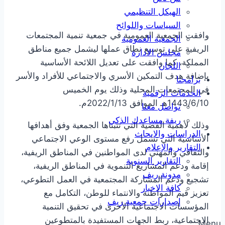
الهيكل التنظيمي
السياسات واللوائح
وافقت الجمعية العمومية في جمعية تنمية المجتمعات
الجمعية العمومية
الريفية على توسيع نطاق عملها ليشمل جميع مناطق
مجلس الادارة
المملكة، كما وافقت على تعديل اللائحة الأساسية
اللجان
بإضافة هدف التمكين الأسري والاجتماعي للأفراد والأسر
برامجنا
في المجتمعات المحلية وذلك يوم الخميس
الخدمات الرقمية
1443/6/10هـ الموافق 2022/1/13م.
تواصل معنا
ريفة مساعدك الذكي
وذلك لأهمية القضية التي تتبناها الجمعية وفق أهدافها
الدراسات والابحاث
الأساسية التي تشمل رفع مستوى الوعي الاجتماعي
التقارير والإعلام
والثقافي والمهني لدى المواطنين في المناطق الريفية،
التقارير السنوية
إقامة ودعم المشاريع التنموية في المناطق الريفية،
مدونة ريف
تشجيع ودعم المشاركة المجتمعية في العمل التطوعي،
كافة الاخبار
تعزيز قيم المواطنة والانتماء للوطن، التكامل مع
إصدارات جمعية ريف
المؤسسات الاجتماعية الأخرى في تحقيق التنمية
الاجتماعية، ربط الجهات المستفيدة بالمتطوعين
Menu