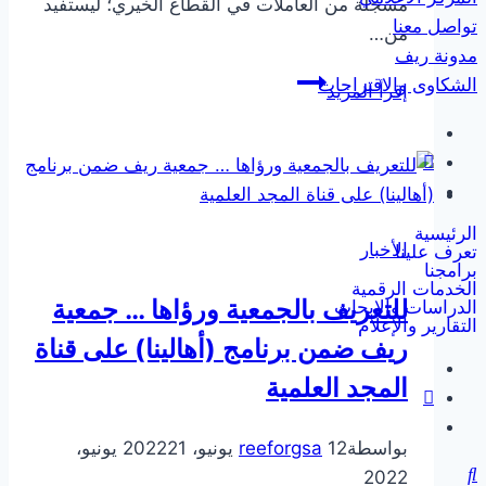
مسجلة من العاملات في القطاع الخيري؛ ليستفيد
تواصل معنا
من…
مدونة ريف
تأهيل
الشكاوى والاقتراحات
إقرأ المزيد
القيادات
النسائية
الرئيسية
الأخبار
تعرف علينا
برامجنا
الخدمات الرقمية
للتعريف بالجمعية ورؤاها … جمعية
الدراسات والابحاث
التقارير والإعلام
ريف ضمن برنامج (أهالينا) على قناة
المجد العلمية
بواسطة
12 يونيو، 2022
reeforgsa
21 يونيو،
2022