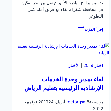
تدشين برامج مبادرة الأمير فيصل بن بندر تمكين
في محافظة شقراء. لقاء مع فريق أملنا كبير
التطوعي
متابعة
إقرأ المزيد
سير
برنامج
تأهيل
القيادات
في
اخبار 2019
|
الأخبار
المنظمات
غير
لقاء بمدير وحدة الخدمات
الربحية
الإرشادية الرئيسية بتعليم الرياض
بواسطة
8 أبريل، 2019
reeforgsa
24 نوفمبر،
2022