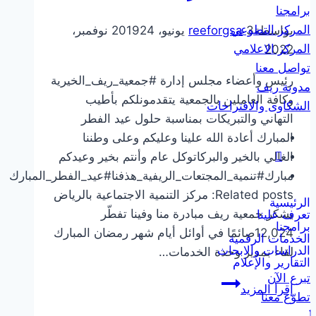
برامجنا
المركز التطوعي
بواسطة
3 يونيو، 2019
reeforgsa
24 نوفمبر،
المركز الاعلامي
2022
تواصل معنا
رئيس وأعضاء مجلس إدارة #جمعية_ريف_الخيرية
مدونة ريف
وكافة العاملين بالجمعية يتقدمونلكم بأطيب
الشكاوى والاقتراحات
التهاني والتبريكات بمناسبة حلول عيد الفطر
المبارك أعادة الله علينا وعليكم وعلى وطننا
الغالي بالخير والبركاتوكل عام وأنتم بخير وعيدكم
مبارك#تنمية_المجتعات_الريفية_هذفنا#عيد_الفطر_المبارك
Related posts: مركز التنمية الاجتماعية بالرياض
الرئيسية
يشكر جمعية ريف مبادرة منا وفينا تفطّر
تعرف علينا
برامجنا
12,024صائمًا في أوائل أيام شهر رمضان المبارك
الخدمات الرقمية
الدراسات والابحاث
لقاء بمدير وحدة الخدمات…
التقارير والإعلام
تبرع الآن
معايدة
إقرأ المزيد
تطوّع معنا
جمعية