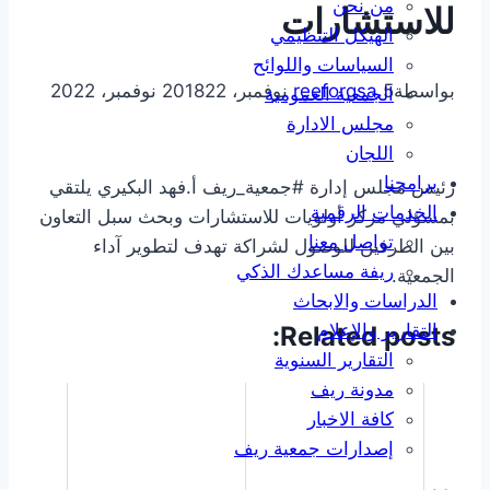
من نحن
للاستشارات
الهيكل التنظيمي
السياسات واللوائح
بواسطة
5 نوفمبر، 2018
reeforgsa
22 نوفمبر، 2022
الجمعية العمومية
مجلس الادارة
اللجان
برامجنا
رئيس مجلس إدارة #جمعية_ريف أ.فهد البكيري يلتقي
الخدمات الرقمية
بمسؤلي مركز أولويات للاستشارات وبحث سبل التعاون
تواصل معنا
بين الطرفين للوصول لشراكة تهدف لتطوير آداء
ريفة مساعدك الذكي
الجمعية.
الدراسات والابحاث
التقارير والإعلام
Related posts:
التقارير السنوية
مدونة ريف
كافة الاخبار
إصدارات جمعية ريف