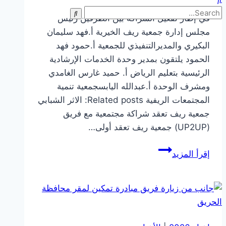
في إطار تفعيل الشراكة بين الطرفين رئيس
مجلس إدارة جمعية ريف الخيرية أ.فهد سليمان
البكيري والمديرالتنفيذي للجمعية أ.حمود فهد
الحمود يلتقون بمدير وحدة الخدمات الإرشادية
الرئيسية بتعليم الرياض أ. حميد غارس الغامدي
ومشرف الوحدة أ.عبدالله اليابسجمعية تنمية
المجتمعات الريفية Related posts: الاثر الشبابي
جمعية ريف تعقد شراكة مجتمعية مع فريق
(UP2UP) جمعية ريف تعقد أولى…
لقاء
إقرأ المزيد
بمدير
وحدة
الخدمات
الإرشادية
الرئيسية