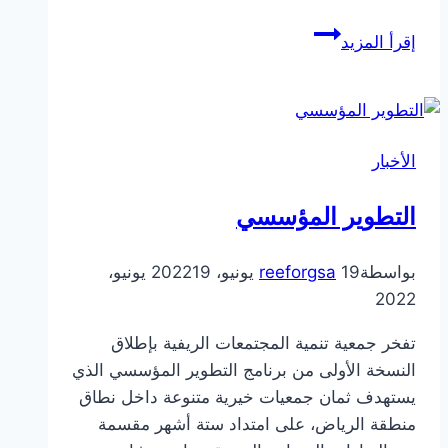
جانب
إقرأ المزيد
من
زيارة
فريق
مبادرة
الأخبار
تمكين
لمقر
التطوير المؤسسي
محافظة
الحريق
بواسطة
19 يونيو، 2022
reeforgsa
19 يونيو،
2022
تفخر جمعية تنمية المجتمعات الريفية بإطلاق
النسخة الأولى من برنامج التطوير المؤسسي الذي
يستهدف ثمان جمعيات خيرية متنوعة داخل نطاق
منطقة الرياض، على امتداد ستة أشهر مقسمة