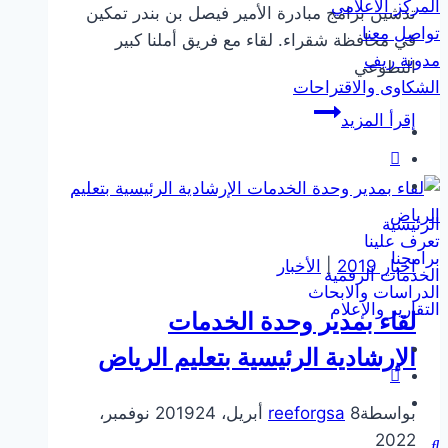
المركز الاعلامي
تدشين برامج مبادرة الأمير فيصل بن بندر تمكين
تواصل معنا
في محافظة شقراء. لقاء مع فريق أملنا كبير
مدونة ريف
التطوعي
الشكاوى والاقتراحات
متابعة
إقرأ المزيد
سير
برنامج
تأهيل
القيادات
الرئيسية
تعرف علينا
في
برامجنا
اخبار 2019
|
الأخبار
المنظمات
الخدمات الرقمية
الدراسات والابحاث
غير
التقارير والإعلام
لقاء بمدير وحدة الخدمات
الربحية
الإرشادية الرئيسية بتعليم الرياض
بواسطة
8 أبريل، 2019
reeforgsa
24 نوفمبر،
2022