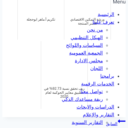
Menu
الرئيسية
ورشة التمكين الاقتصادي
تكريم أ.ماهر ابوحجلة
تعرف علينا
للأسر المنتجة
من نحن
الهيكل التنظيمي
السياسات واللوائح
الجمعية العمومية
مجلس الادارة
اللجان
برامجنا
الخدمات الرقمية
ريف تحقق نسبة 92.73% في
تواصل معنا
تطبيق معايير الحوكمة لعام
2020
ريفة مساعدك الذكي
الدراسات والابحاث
التقارير والإعلام
تصفّح
التقارير السنوية
السابق