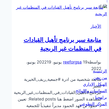
ريف
Edit
الأخبار
متابعة سير برنامج تأهيل القيادات
في المنظمات غير الربحية
بواسطة
19 يونيو، 2022
reeforgsa
19 يونيو،
2022
الرئيسية
من نحن
متابعة شخصية من ادرة #جمعية_ريف_الخيرية
الهيكل الإداري
لسير
السياسات واللوائح
لبرنامج#تأهيل_القيادات_في_المنظمات_غير_الربحية
برامجنا
لمشاهدة الصور اضغط هنا Related posts: تعيين
المركز التطوعي
أ. حمود بن فهد الحمود مديراً تنفيذياً للجمعية