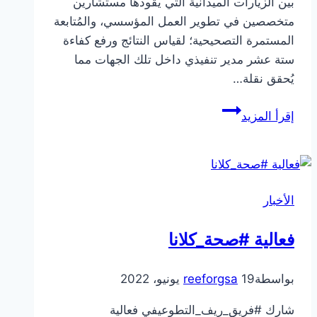
بين الزيارات الميدانية التي يقودها مستشارين
متخصصين في تطوير العمل المؤسسي، والمُتابعة
المستمرة التصحيحية؛ لقياس النتائج ورفع كفاءة
ستة عشر مدير تنفيذي داخل تلك الجهات مما
يُحقق نقلة…
التطوير
إقرأ المزيد
المؤسسي
الأخبار
فعالية #صحة_كلانا
بواسطة
19 يونيو، 2022
reeforgsa
شارك #فريق_ريف_التطوعيفي فعالية