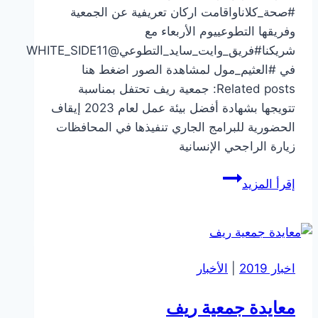
#صحة_كلاناواقامت اركان تعريفية عن الجمعية
وفريقها التطوعييوم الأربعاء مع
شريكنا#فريق_وايت_سايد_التطوعي@WHITE_SIDE11
في #العثيم_مول لمشاهدة الصور اضغط هنا
Related posts: جمعية ريف تحتفل بمناسبة
تتويجها بشهادة أفضل بيئة عمل لعام 2023 إيقاف
الحضورية للبرامج الجاري تنفيذها في المحافظات
زيارة الراجحي الإنسانية
فعالية
إقرأ المزيد
#صحة_كلانا
اخبار 2019
|
الأخبار
معايدة جمعية ريف