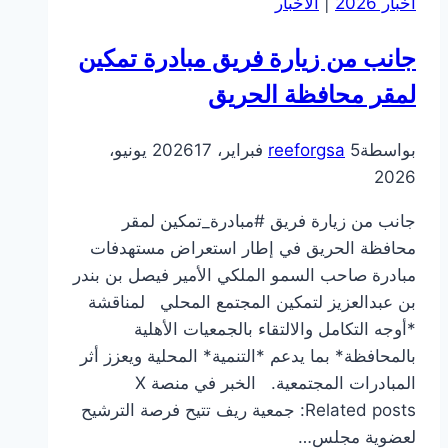
اخبار 2026
|
الأخبار
بتعليم
الرياض
جانب من زيارة فريق مبادرة تمكين
لمقر محافظة الحريق
بواسطة
5 فبراير، 2026
reeforgsa
17 يونيو،
2026
جانب من زيارة فريق #مبادرة_تمكين لمقر
محافظة الحريق في إطار استعراض مستهدفات
مبادرة صاحب السمو الملكي الأمير فيصل بن بندر
بن عبدالعزيز لتمكين المجتمع المحلي ‏لمناقشة
*أوجه التكامل والالتقاء بالجمعيات الأهلية
بالمحافظة* بما يدعم *التنمية* المحلية ويعزز أثر
المبادرات المجتمعية. الخبر في منصة X
Related posts: جمعية ريف تتيح فرصة الترشيح
لعضوية مجلس…