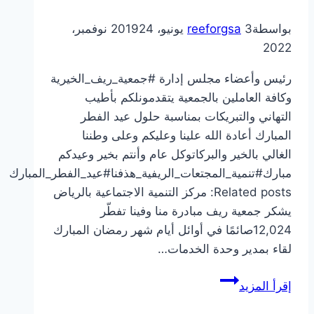
بواسطة
3 يونيو، 2019
reeforgsa
24 نوفمبر،
2022
رئيس وأعضاء مجلس إدارة #جمعية_ريف_الخيرية
وكافة العاملين بالجمعية يتقدمونلكم بأطيب
التهاني والتبريكات بمناسبة حلول عيد الفطر
المبارك أعادة الله علينا وعليكم وعلى وطننا
الغالي بالخير والبركاتوكل عام وأنتم بخير وعيدكم
مبارك#تنمية_المجتعات_الريفية_هذفنا#عيد_الفطر_المبارك
Related posts: مركز التنمية الاجتماعية بالرياض
يشكر جمعية ريف مبادرة منا وفينا تفطّر
12,024صائمًا في أوائل أيام شهر رمضان المبارك
لقاء بمدير وحدة الخدمات…
معايدة
إقرأ المزيد
جمعية