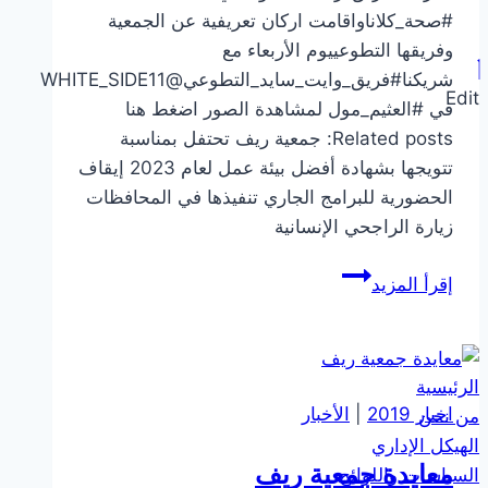
#صحة_كلاناواقامت اركان تعريفية عن الجمعية
وفريقها التطوعييوم الأربعاء مع
شريكنا#فريق_وايت_سايد_التطوعي@WHITE_SIDE11
Edit
في #العثيم_مول لمشاهدة الصور اضغط هنا
Related posts: جمعية ريف تحتفل بمناسبة
تتويجها بشهادة أفضل بيئة عمل لعام 2023 إيقاف
الحضورية للبرامج الجاري تنفيذها في المحافظات
زيارة الراجحي الإنسانية
فعالية
إقرأ المزيد
#صحة_كلانا
الرئيسية
اخبار 2019
|
الأخبار
من نحن
الهيكل الإداري
معايدة جمعية ريف
السياسات واللوائح