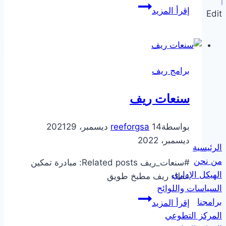
تأهيل
إقرأ المزيد
Edit
برامج ريف
سنعات ريف
بواسطة
14 ديسمبر، 2021
reeforgsa
29
ديسمبر، 2022
الرئيسية
من نحن
#سنعات_ريف Related posts: مبادرة تمكين
الهيكل الإداري
عطاء ريف مطبخ طويق
السياسات واللوائح
سنعات
برامجنا
إقرأ المزيد
ريف
المركز التطوعي