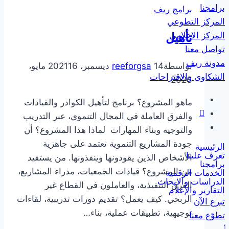
برامجنا
برامج ريف
المركز التطوعي
المركز الاعلامي
تأهيل
تواصل معنا
مدونة ريف
بواسطة
14 ديسمبر، 2021
reeforgsa
16 مايو،
الشكاوى والاقتراحات
2026
ماهو المشروع؟ برنامج لتأهيل الكوادر والقيادات
والفرق العاملة في المجال التنموي، عبر التدريب
والتوجيه وبناء المهارات لماذا هذا المشروع؟ أن
جودة المشاريع التنموية تعتمد على جاهزية
الرئيسية
تعرف علينا
الأشخاص الذين يقودونها وينفذونها. من يستفيد
برامجنا
من المشروع؟ قيادات الجمعيات، مدراء المشاريع،
الخدمات الرقمية
الدراسات والابحاث
الفرق التنفيذية، والعاملون في القطاع غير
التقارير والإعلام
الربحي. كيف يعمل؟ تقديم دورات تدريبية، لقاءات
تبرع الآن
توجيهية، تطبيقات عملية، بناء…
تطوّع معنا