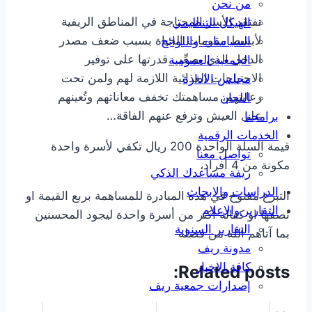
من نحن
تفتقد الأسر المحتاجة في المناطق الريفية
الهيكل التنظيمي
لأبسط مقومات الحياة بسبب ضعف مصدر
السياسات واللوائح
الدخل الذي يصعِّب قدرتها على توفير
الجمعية العمومية
الاحتياجات الغذائية اللازمة لهم ولمن تحت
مجلس الادارة
رعايتهم، مساهمتك تخفف معاناتهم وتُعينهم
اللجان
على العيش وترفع عنهم الفاقة…
برامجنا
الخدمات الرقمية
قيمة السلة الواحدة 200 ريال تكفي لأسرة واحدة
تواصل معنا
مكونة من 4 أفراد،
ريفة مساعدك الذكي
الدراسات والابحاث
التبرع مفتوح في هذه المبادرة للمساهمة بربع القيمة او
التقارير والإعلام
نصفها او كفالة أكثر من أسرة واحدة ليجود المحسنين
التقارير السنوية
بما آتاهم الله من فضله
مدونة ريف
كافة الاخبار
Related posts:
إصدارات جمعية ريف