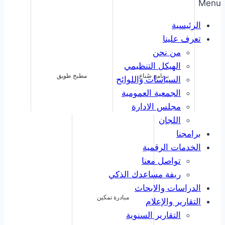
Menu
الرئيسية
تعرف علينا
من نحن
الهيكل التنظيمي
برنامج صُناع
مطبخ طويق
السياسات واللوائح
الجمعية العمومية
مجلس الادارة
اللجان
برامجنا
الخدمات الرقمية
تواصل معنا
ريفة مساعدك الذكي
الدراسات والابحاث
مبادرة تمكين
التقارير والإعلام
التقارير السنوية