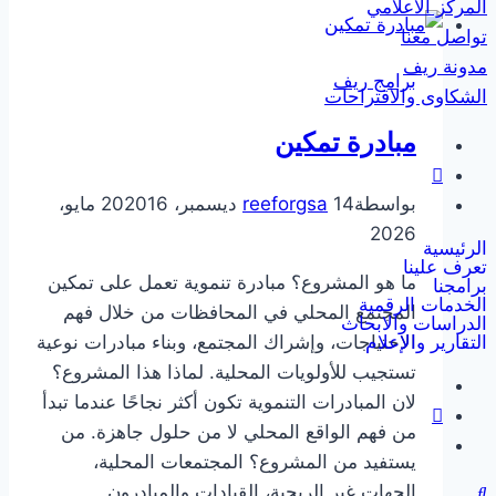
المركز الاعلامي
تواصل معنا
مدونة ريف
برامج ريف
الشكاوى والاقتراحات
مبادرة تمكين
بواسطة
14 ديسمبر، 2020
reeforgsa
16 مايو،
2026
الرئيسية
تعرف علينا
ما هو المشروع؟ مبادرة تنموية تعمل على تمكين
برامجنا
الخدمات الرقمية
المجتمع المحلي في المحافظات من خلال فهم
الدراسات والابحاث
التقارير والإعلام
الاحتياجات، وإشراك المجتمع، وبناء مبادرات نوعية
تستجيب للأولويات المحلية. لماذا هذا المشروع؟
لان المبادرات التنموية تكون أكثر نجاحًا عندما تبدأ
من فهم الواقع المحلي لا من حلول جاهزة. من
يستفيد من المشروع؟ المجتمعات المحلية،
الجهات غير الربحية، القيادات والمبادرون