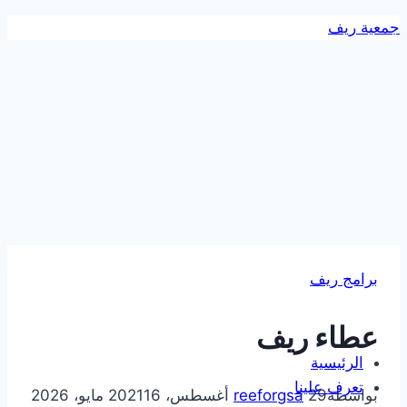
التجاوز
جمعية ريف
إلى
المحتوى
برامج ريف
عطاء ريف
الرئيسية
تعرف علينا
بواسطة
29 أغسطس، 2021
reeforgsa
16 مايو، 2026