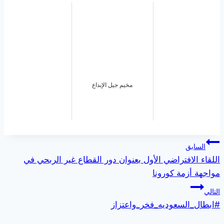
مخيم جيل الإبداع
السابق
اللقاء الافتراضي الأول بعنوان دور القطاع غير الربحي في
مواجهة أزمة كورونا
التالي
#ابطال_السعوديه_فخر_واعتزاز