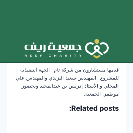
بواسطة
15 يونيو، 2021
reeforgsa
12 ديسمبر،
2022
أقامت مؤسسة الملك خالد ورشة عمل لتحليل
وبناء الخطة الاستراتيجية لجمعية ريف ضمن
احتضانها الجزئي للبناء المؤسسي الخاص بالجمعية
صباح يوم الأربعاء الموافق 29/10/1442هـ وبحضور
أ. أشواق الخالدي من المؤسسة.
قدمها مستشارون من شركة تام -الجهة التنفيذية
للمشروع- المهندس سعيد اليزيدي والمهندس علي
المجلي و الأستاذ إدريس بن عبدالمجيد وبحضور
موظفي الجمعية.
Related posts: