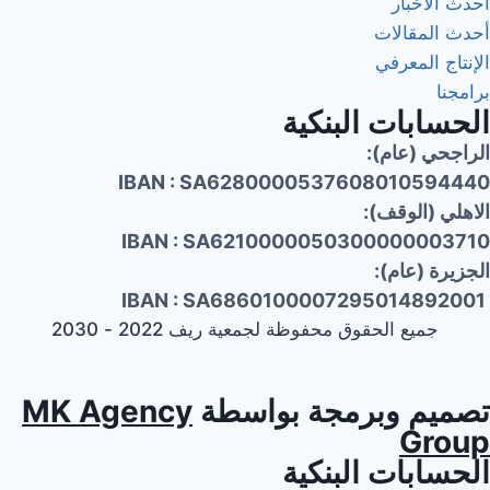
أحدث الأخبار
أحدث المقالات
الإنتاج المعرفي
برامجنا
الحسابات البنكية
الراجحي (عام):
IBAN : SA6280000537608010594440
الاهلي (الوقف):
IBAN : SA6210000050300000003710
الجزيرة (عام):
IBAN : SA6860100007295014892001
جميع الحقوق محفوظة لجمعية ريف 2022 - 2030
تصميم وبرمجة بواسطة
MK Agency
Group
الحسابات البنكية