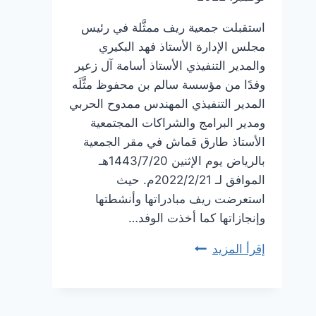
استقبلت جمعية ريف ممثَّلة في رئيس
مجلس الإدارة الأستاذ فهد البكيري
والمدير التنفيذي الأستاذ أسامة آل زعير
وفدًا من مؤسسة سالم بن محفوظ مثَّلَه
المدير التنفيذي المهندس ممدوح الحربي
ومدير البرامج والشراكات المجتمعية
الأستاذ طارق قماش في مقر الجمعية
بالرياض يوم الإثنين 1443/7/20هـ
الموافق لـ 2022/2/21م. حيث
استعرضت ريف مبادراتها وأنشطتها
وإنجازاتها كما أخذت الوفد…
جمعية
إقرأ المزيد
ريف
تستقبل
وفدًا