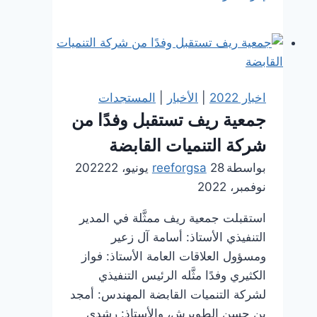
ريف
توقع
مذكرة
تفاهم
وشراكة
اخبار 2022
|
الأخبار
|
المستجدات
مجتمعية
جمعية ريف تستقبل وفدًا من
برعاية
شركة التنميات القابضة
من
إمارة
بواسطة
28 يونيو، 2022
reeforgsa
22
منطقة
نوفمبر، 2022
الرياض
استقبلت جمعية ريف ممثَّلة في المدير
التنفيذي الأستاذ: أسامة آل زعير
ومسؤول العلاقات العامة الأستاذ: فواز
الكثيري وفدًا مثَّله الرئيس التنفيذي
لشركة التنميات القابضة المهندس: أمجد
بن حسن الطويرش، والأستاذ: رشدي