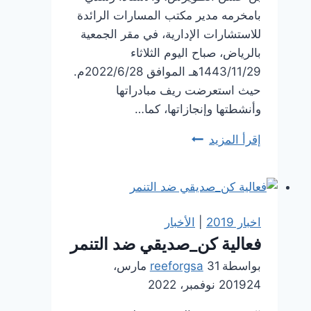
بامخرمه مدير مكتب المسارات الرائدة
للاستشارات الإدارية، في مقر الجمعية
بالرياض، صباح اليوم الثلاثاء
1443/11/29هـ الموافق 2022/6/28م.
حيث استعرضت ريف مبادراتها
وأنشطتها وإنجازاتها، كما…
جمعية
إقرأ المزيد
ريف
تستقبل
وفدًا
من
اخبار 2019
|
الأخبار
شركة
فعالية كن_صديقي ضد التنمر
التنميات
بواسطة
reeforgsa
31 مارس،
القابضة
24 نوفمبر، 2022
2019