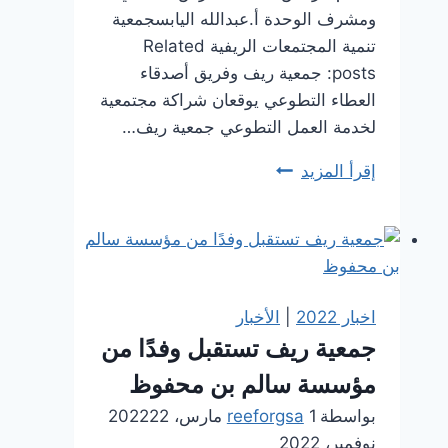
ومشرف الوحدة أ.عبدالله اليابسجمعية
تنمية المجتمعات الريفية Related
posts: جمعية ريف وفريق أصدقاء
العطاء التطوعي يوقعان شراكة مجتمعية
لخدمة العمل التطوعي جمعية ريف…
لقاء
إقرأ المزيد
بمدير
وحدة
الخدمات
الإرشادية
الرئيسية
اخبار 2022
|
الأخبار
بتعليم
جمعية ريف تستقبل وفدًا من
الرياض
مؤسسة سالم بن محفوظ
بواسطة
1 مارس، 2022
reeforgsa
22
نوفمبر، 2022