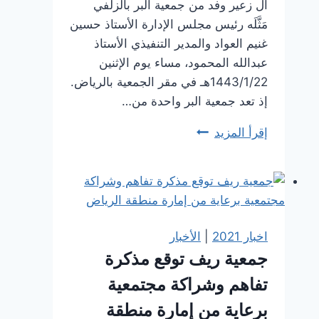
آل زعير وفد من جمعية البر بالزلفي
مَثَّلَه رئيس مجلس الإدارة الأستاذ حسين
غنيم العواد والمدير التنفيذي الأستاذ
عبدالله المحمود، مساء يوم الإثنين
1443/1/22هـ في مقر الجمعية بالرياض.
إذ تعد جمعية البر واحدة من…
جمعية
إقرأ المزيد
ريف
تستقبل
وفد
من
جمعية
اخبار 2021
|
الأخبار
البر
جمعية ريف توقع مذكرة
بالزلفي
تفاهم وشراكة مجتمعية
لتوطيد
العلاقات
برعاية من إمارة منطقة