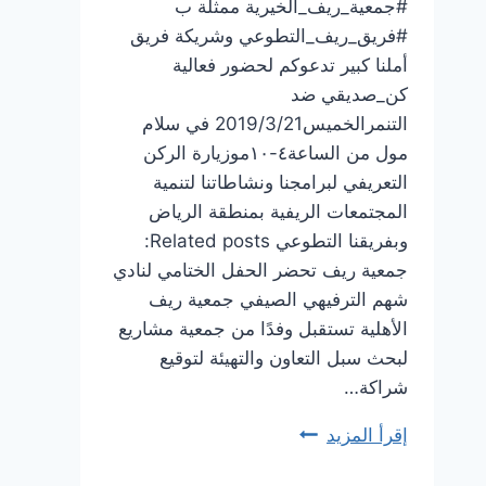
#جمعية_ريف_الخيرية ممثلة ب
#فريق_ريف_التطوعي وشريكة فريق
أملنا كبير تدعوكم لحضور فعالية
كن_صديقي ضد
التنمرالخميس2019/3/21 في سلام
مول من الساعة٤-١٠موزيارة الركن
التعريفي لبرامجنا ونشاطاتنا لتنمية
المجتمعات الريفية بمنطقة الرياض
وبفريقنا التطوعي Related posts:
جمعية ريف تحضر الحفل الختامي لنادي
شهم الترفيهي الصيفي جمعية ريف
الأهلية تستقبل وفدًا من جمعية مشاريع
لبحث سبل التعاون والتهيئة لتوقيع
شراكة…
فعالية
إقرأ المزيد
كن_صديقي