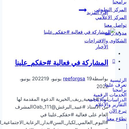
برامجنا
المركز التطوعي
أ.سلطان
إقرأ المزيد
المركز الاعلامي
الجاسر
تواصل معنا
يُشارك
مدونة ريف
في
الشكاوى والاقتراحات
ورقة
الأخبار
عمل
عن
المشاركة في فعالية #حقكم_علينا
إدارة
المحافظ
بواسطة
19 يونيو، 2022
reeforgsa
19 يونيو،
التمويلية
الرئيسية
تعرف علينا
2022
برامجنا
الخدمات الرقمية
لبت #جمعية_ريف_الخيرية الدعوة المقدمة لها
الدراسات والابحاث
التقارير والإعلام
من الاستاذ #عبيد_البرغش@Oab_111المشرف
تبرع الآن
العام على فعالية #حقكم_علينا في
تطوّع معنا
#اليوم_العالمي_لكبار_السن#بدار_الرعاية_الاجتماعية_