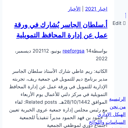
اخبار 2021
|
الأخبار
Edit
أ.سلطان الجاسر يُشارك في ورقة
عمل عن إدارة المحافظ التمويلية
بواسطة
14 يونيو، 2021
reeforgsa
12 ديسمبر،
2022
الكاتبة: ريم عاطي شارك الأستاذ سلطان الجاسر
مدير برنامج ديم للتمويل في جمعية ريف، تجربته
الإدارية للتمويل في ورقة عمل عن إدارة المحافظ
التمويلية في مركز دلني للأعمال يوم الأربعاء
الرئيسية
الموافق 28/10/1442هـ. Related posts: لقاء
من نحن
مع رئيس مجلس إدارة جمعية عروى الخيرية تعيين
الهيكل الإداري
أ. حمود بن فهد الحمود مديراً تنفيذياً للجمعية
السياسات واللوائح
اجتماع دوري لموظفي الجمعية