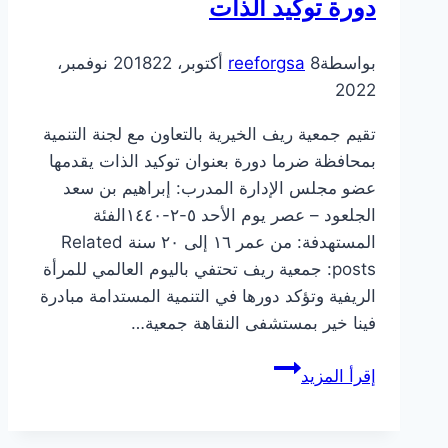
دورة توكيد الذات
بواسطة
8 أكتوبر، 2018
reeforgsa
22 نوفمبر،
2022
تقيم جمعية ريف الخيرية بالتعاون مع لجنة التنمية
بمحافظة ضرما دورة بعنوان توكيد الذات يقدمها
عضو مجلس الإدارة المدرب: إبراهيم بن سعد
الجلعود – عصر يوم الأحد ٥-٢-١٤٤٠الفئة
المستهدفة: من عمر ١٦ إلى ٢٠ سنة Related
posts: جمعية ريف تحتفي باليوم العالمي للمرأة
الريفية وتؤكد دورها في التنمية المستدامة مبادرة
فينا خير بمستشفى النقاهة جمعية…
دورة
إقرأ المزيد
توكيد
الذات