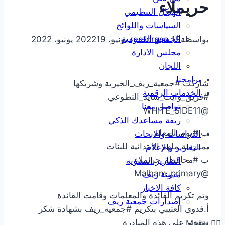
حريملاء
الهيكل التنظيمي
السياسات واللوائح
الجمعية العمومية
بواسطة
19 يونيو، 2022
reeforgsa
19 يونيو، 2022
مجلس الادارة
اللجان
برامجنا
شاركت #جمعية_ريف_الخيرية وشريكها
الخدمات الرقمية
#فريق_وايت_سايد_التطوعي
تواصل معنا
@WHITE_SIDE11
ريفة مساعدك الذكي
ب #يوم_المعلم
الدراسات والابحاث
بمدرسة ملهم الابتدائية للبنات
التقارير والإعلام
ب #محافطة_حريملاء
التقارير السنوية
@Malham_primary
مدونة ريف
كافة الاخبار
وتم تكريم القائدة والمعلمات وقامت القائدة
إصدارات جمعية ريف
أ.فدوى العتيبي بتكريم #جمعية_ريف بشهادة شكر
وتقدير على هذه المبادرة
Menu