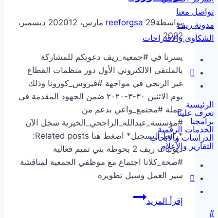
تواصل معنا
بواسطة
29 مارس، 2020
reeforgsa
12 ديسمبر،
مدونة ريف
2022
الشكاوى والاقتراحات
يسرنا في #جمعية_ريف دعوتكم للمشاركة
بالملتقى الالكتروني الأول دور منظمات القطاع
غير الربحي في مواجهة #فيروس_كورونا وذلك
يوم الاثنين ٣٠-٣-٢٠٢٠ ضمن الجهود المقدمة في
الرئيسية
حملة #مجتمع_واعي بدعم من
تعرف علينا
برامجنا
#مؤسسة_عبدالله_الراجحي_الخيرية سجل الآن
الخدمات الرقمية
*رابط التسجيل* اضغط هنا Related posts:
الدراسات والابحاث
التقارير والإعلام
ديونيات ريف 2 بحوطة بني تميم فعالية
#صحة_كلانا اجتماع مع موظفي الجمعية لمناقشة
سير العمل وسبل تطويره
اللقاء
إقرأ المزيد
الافتراضي