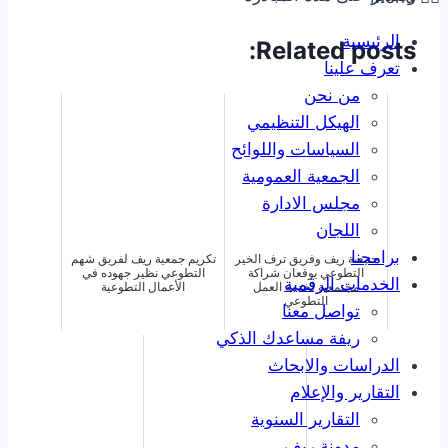
الرئيسية
Related posts:
تعرف علينا
من نحن
الهيكل التنظيمي
السياسات واللوائح
الجمعية العمومية
مجلس الادارة
اللجان
برامجنا
جمعية ريف وفريق ترف الخير
تكريم جمعية ريف لفريق شهم
التطوعي يوقعان شراكة
التطوعي نظير جهوده في
الخدمات الرقمية
مجتمعية لخدمة العمل
الأعمال التطوعية
التطوعي
تواصل معنا
ريفة مساعدك الذكي
الدراسات والابحاث
التقارير والإعلام
التقارير السنوية
مدونة ريف