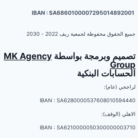
IBAN : SA6860100007295014892001
جميع الحقوق محفوظة لجمعية ريف 2022 - 2030
تصميم وبرمجة بواسطة
MK Agency
Group
الحسابات البنكية
لراجحي (عام):
IBAN : SA6280000537608010594440
الاهلي (الوقف):
IBAN : SA6210000050300000003710