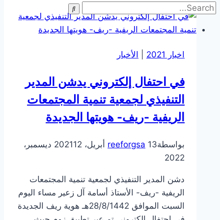
الأول
بعنوان
دور
القطاع
اخبار 2021
|
الأخبار
غير
الربحي
في احتفال إلكتروني يدشن المدير
في
مواجهة
التنفيذي لجمعية تنمية المجتمعات
أزمة
الريفية -ريف- هويتها الجديدة
كورونا
بواسطة
13 أبريل، 2021
reeforgsa
12 ديسمبر،
2022
دشن المدير التنفيذي لجمعية تنمية المجتمعات
الريفية -ريف- الأستاذ أسامة آل زعير مساء اليوم
السبت الموافق 28/8/1442هـ هوية ريف الجديدة
في احتفال إلكتروني تم عبر تطبيق زوم.حيث