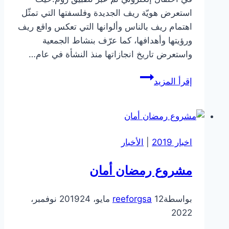
استعرض هويّة ريف الجديدة وفلسفتها التي تمثّل
اهتمام ريف بالناس وألوانها التي تعكس واقع ريف
ورؤيتها وأهدافها، كما عرّف بنشاط الجمعية
واستعرض تاريخ انجازاتها منذ النشأة في عام…
في
إقرأ المزيد
احتفال
إلكتروني
يدشن
المدير
اخبار 2019
|
الأخبار
التنفيذي
لجمعية
مشروع رمضان أمان
تنمية
المجتمعات
بواسطة
12 مايو، 2019
reeforgsa
24 نوفمبر،
الريفية
2022
-ريف-
هويتها