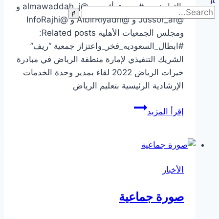
بالتعاون مع #جمعية_أثر و @almawaddah_j و
@Jussor_ar و @AlbirRiyadh و @InfoRajhi
ومجلس الجمعيات الأهلية Related posts:
#ابطال_السعوديه_فخر_واعتزاز جمعية “ريف”
الشريك التنفيذي لإمارة منطقة الرياض في مبادرة
خيرات الرياض 2022 لقاء بمدير وحدة الخدمات
الإرشادية الرئيسية بتعليم الرياض
المشاركة
إقرأ المزيد
في
تنظيم
اللقاء
الإفتراضي
الأخبار
الأول
صورة جماعية