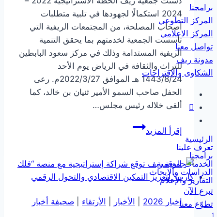
دشنت جمعية ريف الخطة الاستراتيجية 2022 –
برامجنا
2024 استكمالًا لجهودها في تلبية متطلبات
المركز التطوعي
أصحاب المصلحة، من المجتمعات الريفية التي
المركز الاعلامي
تأسست الجمعية لخدمتهم بما يحقق التنمية
تواصل معنا
الريفية المستدامة وذلك في مركز سعود البابطين
مدونة ريف
للتراث والثقافة في الرياض يوم الأحد
الشكاوى والاقتراحات
1443/8/24 هـ الموافق 2022/3/27م. رعى
الحفل صاحب السمو الأمير ثنيان بن خالد، كما
ألقى خلاله رئيس مجلس…
صاحب
إقرأ المزيد
الرئيسية
السمو
تعرف علينا
الأمير
برامجنا
الخدمات الرقمية
ثنيان
الدراسات والابحاث
بن
التقارير والإعلام
تبرع الآن
خالد
اخبار 2026
|
الأخبار
|
الأرتقاء
|
صحيفة أخبار
تطوّع معنا
يرعى