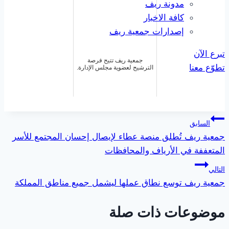
مدونة ريف
كافة الاخبار
إصدارات جمعية ريف
تبرع الآن
جمعية ريف تتيح فرصة
تطوّع معنا
الترشيح لعضوية مجلس الإدارة.
تصفّح
السابق
جمعية ريف تُطلق منصة عطاء لإيصال إحسان المجتمع للأسر
المقالات
المتعففة في الأرياف والمحافظات
التالي
جمعية ريف توسع نطاق عملها ليشمل جميع مناطق المملكة
موضوعات ذات صلة