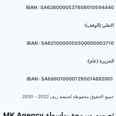
IBAN : SA6280000537608010594440
الاهلي (الوقف):
IBAN : SA6210000050300000003710
الجزيرة (عام):
IBAN : SA6860100007295014892001
جميع الحقوق محفوظة لجمعية ريف 2022 - 2030
تصميم وبرمجة بواسطة
MK Agency