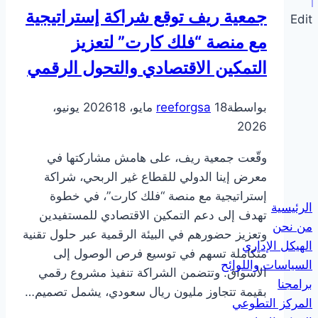
حفل
جمعية ريف توقع شراكة إستراتيجية
Edit
تدشين
الخطة
مع منصة “فلك كارت” لتعزيز
الاستراتيجية
التمكين الاقتصادي والتحول الرقمي
2022
–
بواسطة
18 مايو، 2026
reeforgsa
18 يونيو،
2024
2026
لجمعية
تنمية
وقّعت جمعية ريف، على هامش مشاركتها في
المجتمعات
معرض إينا الدولي للقطاع غير الربحي، شراكة
الريفية
إستراتيجية مع منصة “فلك كارت”، في خطوة
الرئيسية
–
تهدف إلى دعم التمكين الاقتصادي للمستفيدين
من نحن
ريف
وتعزيز حضورهم في البيئة الرقمية عبر حلول تقنية
الهيكل الإداري
متكاملة تسهم في توسيع فرص الوصول إلى
السياسات واللوائح
الأسواق. وتتضمن الشراكة تنفيذ مشروع رقمي
برامجنا
بقيمة تتجاوز مليون ريال سعودي، يشمل تصميم…
المركز التطوعي