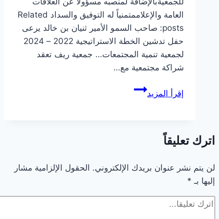
للجمعيةبالإضافة لمنصبه مسؤولاً عن العلاقات
العامة والإعلاممتمنياً له التوفيق والسداد Related
posts: صاحب السمو الأمير ثنيان بن خالد يرعى
حفل تدشين الخطة الاستراتيجية 2022 – 2024
لجمعية تنمية المجتمعات… جمعية ريف تعقد
شراكة مجتمعية مع…
تعيين
إقرأ المزيد
أ.
حمود
بن
اترك تعليقاً
فهد
الحمود
مديراً
لن يتم نشر عنوان بريدك الإلكتروني.
الحقول الإلزامية مشار
إليها بـ
*
تنفيذياً
للجمعية