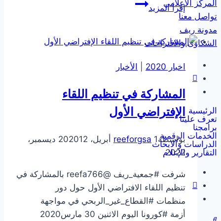
المركز الاعلامي
جمعية
إقرأ المزيد
تواصل معنا
ريف
مدونة ريف
توقع
الشكاوى والاقتراحات
شراكة
إستراتيجية
اخبار 2020
|
الأخبار
مع
منصة
المشاركة في تنظيم اللقاء
“فلك
كارت”
الإفتراضي الأول
الرئيسية
تعرف علينا
لتعزيز
برامجنا
الخدمات الرقمية
التمكين
بواسطة
1 أبريل، 2020
reeforgsa
12 ديسمبر،
الدراسات والابحاث
الاقتصادي
التقارير والإعلام
2022
والتحول
شرفت #جمعية_ريف @reefa766 بالمشاركة في
الرقمي
تنظيم اللقاء الافتراضي الأول حول دور
منظمات #القطاع_غير_الربحي في مواجهة
أزمة #كورونا اليوم الاثنين 30 مارس2020