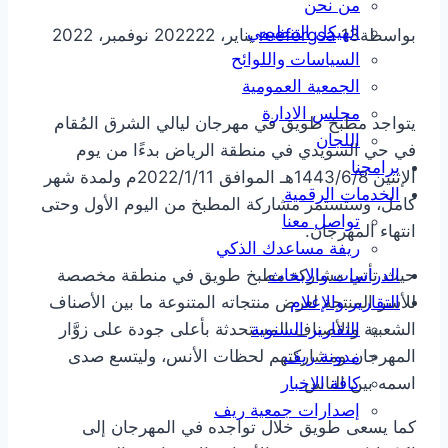
من نحن
الهيكل التنظيمي
بواسطة
13 يناير، 2022
reeforgsa
22 نوفمبر، 2022
السياسات واللوائح
الجمعية العمومية
مجلس الادارة
يتواجد مطبخ طويق في مهرجان‬ ليالي الشرق المُقام
اللجان
في حي السويدي في منطقة الرياض بدءًا من يوم
برامجنا
الإثنين 1443/6/8هـ الموافق 2022/1/11م ولمدة شهر
الخدمات الرقمية
كامل، وستستمر مشاركة المطبخ من اليوم الأول وحتى
تواصل معنا
انتهاء المهرجان.
ريفة مساعدك الذكي
الدراسات والابحاث
حيث تأتي مشاركة مطبخ طويق في منطقة مخصصة
التقارير والإعلام
للأسر المنتجة لعرض منتجاته المتنوعة ما بين الأصناف
التقارير السنوية
الشعبية والأصناف المستحدثة بأعلى جودة على زوَّار
مدونة ريف
المهرجان ومشاركتهم لحظات الأنس، وليتسع صدى
كافة الاخبار
اسمه بين الناس.
إصدارات جمعية ريف
كما يسعى طويق خلال تواجده في المهرجان إلى