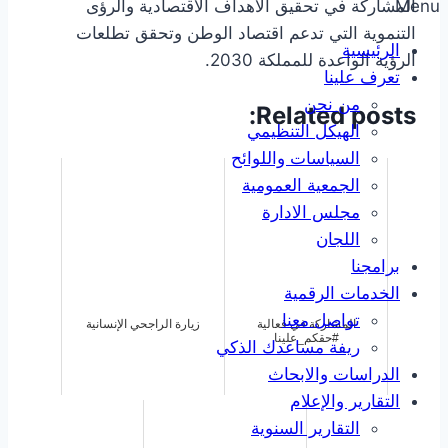
Menu
المشاركة في تحقيق الأهداف الاقتصادية والرؤى
التنموية التي تدعم اقتصاد الوطن وتحقق تطلعات
الرئيسية
الرؤية الواعدة للمملكة 2030.
تعرف علينا
من نحن
Related posts:
الهيكل التنظيمي
السياسات واللوائح
الجمعية العمومية
مجلس الادارة
اللجان
برامجنا
الخدمات الرقمية
تواصل معنا
المشاركة في فعالية
زيارة الراجحي الإنسانية
#حقكم_علينا
ريفة مساعدك الذكي
الدراسات والابحاث
التقارير والإعلام
التقارير السنوية