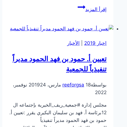
الموظف
إقرأ المزيد
المثالي
بالجمعية
لعام
2018
اخبار 2019
|
الأخبار
تعيين أ. حمود بن فهد الحمود مديراً
تنفيذياً للجمعية
بواسطة
18 مارس، 2019
reeforgsa
24 نوفمبر،
2022
مجلس إدارة #جمعية_ريف_الخيرية بإجتماعه ال
12برئاسة أ. فهد بن سليمان البكيري يقرر :تعيين أ.
حمود بن فهد الحمود مديراً تنفيذياً