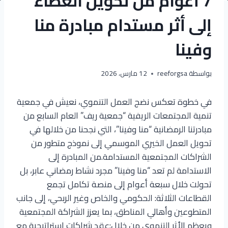
7 أعوام من تحويل العطاء
إلى أثر مستدام مبادرة منا
وفينا
بواسطة
reeforgsa
12 مارس، 2026
في خطوة تعكس نضج العمل التنموي، نعيش في جمعية
تنمية المجتمعات الريفية “جمعية ريف” العام السابع من
مبادرتنا الرمضانية “منا وفينا”، التي نجحنا من خلالها في
تحويل العمل الخيري الموسمي إلى نموذج متطور من
الشراكات المجتمعية المستدامة.من المبادرة إلى
الاستدامة لم تعد “منا وفينا” مجرد نشاط رمضاني عابر، بل
تحولت خلال سبعة أعوام إلى منصة تكامل تجمع
القطاعات الثلاثة: الحكومي والخاص وغير الربحي، إلى جانب
المتطوعين وأهالي المناطق، بما يعزز الشراكة المجتمعية
ويعظم الأثر التنموي من خلال:عقد شراكات إستراتيجية مع