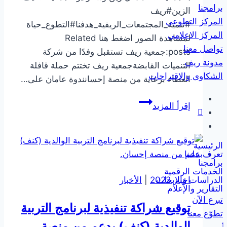
برامجنا
الزين#ريف
المركز التطوعي
#تنمية_المجتمعات_الريفية_هدفنا#التطوع_حياة
المركز الاعلامي
لمشاهدة الصور اضغط هنا Related
تواصل معنا
posts:جمعية ريف تستقبل وفدًا من شركة
مدونة ريف
التنميات القابضةجمعية ريف تختتم حملة قافلة
الشكاوى والاقتراحات
العطاء برعاية من منصة إحسانندوة عامان على…
توقيع
إقرأ المزيد
عقد
شراكة
مع
الرئيسية
تعرف علينا
فريق
برامجنا
وايت
الخدمات الرقمية
الدراسات والابحاث
اخبار 2022
|
الأخبار
سايد
التقارير والإعلام
التطوعي
تبرع الآن
توقيع شراكة تنفيذية لبرنامج التربية
تطوّع معنا
الوالدية (كنف) بدعم من منصة