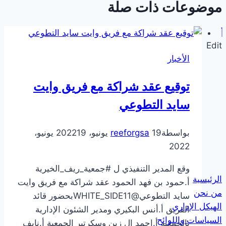
موضوعات ذات صلة
Edit
الأخبار
توقيع عقد شراكة مع فريق وايت
سايد التطوعي
بواسطة
19 يونيو، 2022
reeforgsa
19 يونيو،
2022
وقع المدير التنفيذي ل #جمعية_ريف_الخيرية
الرئيسية
أ.حمود بن فهد الحمود عقد شراكة مع فريق وايت
من نحن
سايد التطوعي@WHITE_SIDE11بحضور قائد
الهيكل الإداري
الفريق أ.أنس البكيري ومدير الشئون الإدارية
السياسات واللوائح
بالجمعية أ.احمد ال زين وسكرتير الجمعية أ.نايف