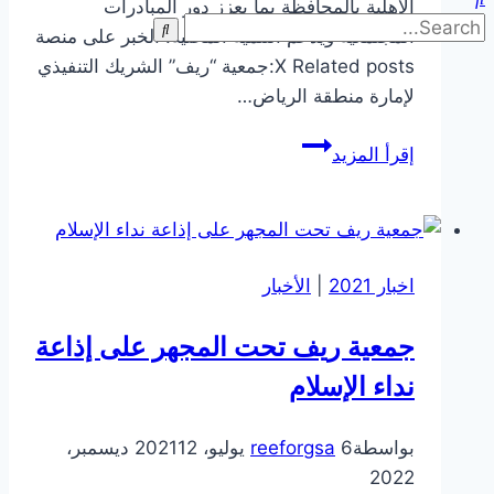
الأهلية بالمحافظة بما يعزز دور المبادرات
المجتمعية ويدعم التنمية المحلية. الخبر على منصة
X Related posts:جمعية “ريف” الشريك التنفيذي
لإمارة منطقة الرياض…
جانب
إقرأ المزيد
من
زيارة
فريق
تمكين
اخبار 2021
|
الأخبار
الى
محافظة
جمعية ريف تحت المجهر على إذاعة
الأفلاج
نداء الإسلام
بواسطة
6 يوليو، 2021
reeforgsa
12 ديسمبر،
2022