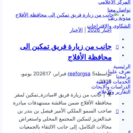
المركز الاعلامي
تنفيذية
تواصل معنا
لبرنامج
مدونة ريف
التربية
الشكاوى والاقتراحات
اخبار 2026
|
الأخبار
الوالدية
(كنف)
جانب من زيارة فريق تمكين الى
بدعم
من
محافظة الأفلاج
منصة
الرئيسية
تعرف علينا
إحسان.
بواسطة
5 فبراير، 2026
reeforgsa
17 يونيو،
برامجنا
الخدمات الرقمية
2026
الدراسات والابحاث
التقارير والإعلام
🎥 | جانب من زيارة فريق #مبادرة_تمكين لمقر
محافظة الأفلاج ضمن مناقشة مستهدفات مبادرة
صاحب السمو الملكي الأمير فيصل بن بندر بن
عبدالعزيز لتمكين المجتمع المحلي ‏واستعراض
مجالات التكامل، إلى جانب الالتقاء بالجمعيات