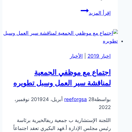
استقبلت
إقرأ المزيد
جمعية
ريف
ممثل
لجمعية
تنمية
اخبار 2019
|
الأخبار
وتطوير
شقراء
اجتماع مع موظفي الجمعية
لتفعيل
الشراكة
لمناقشة سير العمل وسبل تطويره
الموقعة
بواسطة
28 أبريل، 2019
reeforgsa
24 نوفمبر،
2022
اللجنة الإستشارية ب جمعية ريفالخيرية برئاسة
رئيس مجلس الإدارة أ.فهد البكيري تعقد اجتماعاً