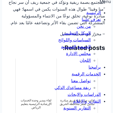
Menu
المجتمع.بصمة ريفية ونؤكد في جمعية ريف أن سر نجاح
“منا وفينا” طوال هذه السنوات يكمن في اسمها؛ فهي
الرئيسية
مبادرة نوعية، تخلق نوعًا من الانتماء والمسؤولية
تعرف علينا
المشتركة التي تضمن بقاء الأثر وتضاعفه عامًا بعد عام.
من نحن
الهيكل التنظيمي
– محرر في صحيفة سنابل
السياسات واللوائح
الجمعية العمومية
Related posts:
مجلس الادارة
اللجان
برامجنا
الخدمات الرقمية
تواصل معنا
ريفة مساعدك الذكي
الدراسات والابحاث
التقارير والإعلام
جانب من زيارة فريق مبادرة
لقاء بمدير وحدة الخدمات
تمكين لمقر محافظة الحريق
الإرشادية الرئيسية بتعليم
التقارير السنوية
الرياض