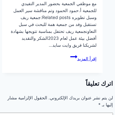
مع موظفي الجمعية بحضور المدير التفيدي
للجمعية أ.حمود الحمود وتم مناقشة سير العمل
وسبل تطويره Related posts:جمعية ريف
تستقبل وفد من جمعية همة للبحث في سبل
التعاونجمعية ريف تحتفل بمناسبة تتويجها بشهادة
أفضل بيئة عمل لعام 2023الشكر والتقديد
لشريكنا فريق وايت سايد…
اجتماع
إقرأ المزيد
مع
موظفي
الجمعية
اترك تعليقاً
لمناقشة
سير
العمل
لن يتم نشر عنوان بريدك الإلكتروني.
الحقول الإلزامية مشار
إليها بـ
*
وسبل
تطويره