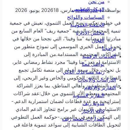
من نحن
الهيكل التنظيمي
بواسطة
12 مارس، 2026
reeforgsa
18 يونيو، 2026
السياسات واللوائح
في خطوة تعكس نضج العمل التنموي، نعيش في جمعية
الجمعية العمومية
تنمية المجتمعات الريفية “جمعية ريف” العام السابع من
مجلس الادارة
مبادرتنا الرمضانية “منا وفينا”، التي نجحنا من خلالها في
اللجان
تحويل العمل الخيري الموسمي إلى نموذج متطور من
برامجنا
الشراكات المجتمعية المستدامة.من المبادرة إلى
الخدمات الرقمية
الاستدامة لم تعد “منا وفينا” مجرد نشاط رمضاني عابر،
تواصل معنا
بل تحولت خلال سبعة أعوام إلى منصة تكامل تجمع
ريفة مساعدك الذكي
القطاعات الثلاثة: الحكومي والخاص وغير الربحي، إلى
الدراسات والابحاث
جانب المتطوعين وأهالي المناطق، بما يعزز الشراكة
التقارير والإعلام
المجتمعية ويعظم الأثر التنموي من خلال:عقد شراكات
التقارير السنوية
إستراتيجية مع عدة قطاعات لضمان استمرارية الدعم.-
مدونة ريف
الاستثمار في الإنسان عبر برامج تتجاوز الدعم المادي
كافة الاخبار
إلى التمكين المعرفي والمهني.-حوكمة العمل التطوعي
إصدارات جمعية ريف
لتحويل الطاقات الشبابية إلى سواعد تنموية فاعلة في