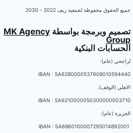
جميع الحقوق محفوظة لجمعية ريف 2022 - 2030
تصميم وبرمجة بواسطة
MK Agency
Group
الحسابات البنكية
لراجحي (عام):
IBAN : SA6280000537608010594440
الاهلي (الوقف):
IBAN : SA6210000050300000003710
الجزيرة (عام):
IBAN : SA6860100007295014892001