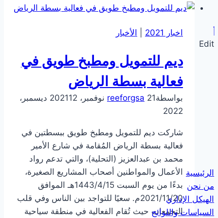
تستقبل
وفدًا
اخبار 2021
|
الأخبار
من
Edit
وكالة
ديم للتمويل ومطبخ طويق في
التمكين
والضمان
فعالية بسطة الرياض
الاجتماعي
بواسطة
21 نوفمبر، 2021
reeforgsa
12 ديسمبر،
في
2022
وزارة
الموارد
شاركت ديم للتمويل ومطبخ طويق ببسطتين في
البشرية
فعالية بسطة الرياض المُقامة في شارع الأمير
والتنمية
محمد بن عبدالعزيز (التحلية)، والتي تدعم رواد
الاجتماعية
الأعمال والمواطنين أصحاب المشاريع الصغيرة،
الرئيسية
بدءًا من يوم السبت 1443/4/15هـ الموافق
من نحن
2021/11/20م. سعيًا للتواجد بين الناس وفي قلب
الهيكل الإداري
التجمعات حيث تُقام الفعالية في منطقة سياحية
السياسات واللوائح