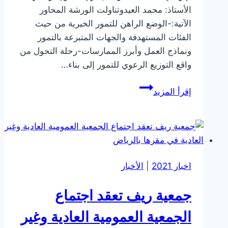
الأستاذ: محمد العيدوتناولت الورشة المحاور
الآتية:-الوضع الراهن للتمور الخيرية من حيث
الفئات المستهدفة والجهات المتبرعة بالتمور
ونماذج العمل وأبرز الممارسات-رحلة التحول من
واقع التوزيع الرعوي للتمور إلى بناء…
ورشة
إقرأ المزيد
التمكين
الاقتصادي
للأسر
المنتجة
اخبار 2021
|
الأخبار
جمعية ريف تعقد اجتماع
الجمعية العمومية العادية وغير