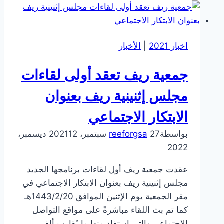
اجتماع
الجمعية
العمومية
اخبار 2021
|
الأخبار
العادية
وغير
جمعية ريف تعقد أولى لقاءات
العادية
في
مجلس إثنينية ريف بعنوان
مقرها
الابتكار الاجتماعي
بالرياض
بواسطة
27 سبتمبر، 2021
reeforgsa
12 ديسمبر،
2022
عقدت جمعية ريف أول لقاءات برنامجها الجديد
مجلس إثنينية ريف بعنوان الابتكار الاجتماعي في
مقر الجمعية يوم الإثنين الموافق 1443/2/20هـ
كما تم بث اللقاء مباشرةً على مواقع التواصل
الاجتماعي والتي استفاد منها ما يُقارب ألف