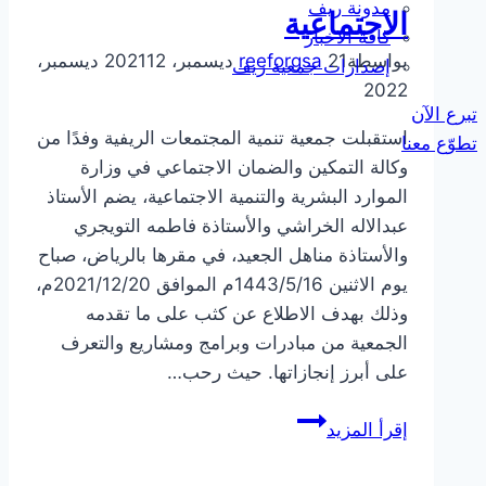
مدونة ريف
الاجتماعية
كافة الاخبار
بواسطة
21 ديسمبر، 2021
reeforgsa
12 ديسمبر،
إصدارات جمعية ريف
2022
تبرع الآن
استقبلت جمعية تنمية المجتمعات الريفية وفدًا من
تطوّع معنا
وكالة التمكين والضمان الاجتماعي في وزارة
الموارد البشرية والتنمية الاجتماعية، يضم الأستاذ
عبدالاله الخراشي والأستاذة فاطمه التويجري
والأستاذة مناهل الجعيد، في مقرها بالرياض، صباح
يوم الاثنين 1443/5/16م الموافق 2021/12/20م،
وذلك بهدف الاطلاع عن كثب على ما تقدمه
الجمعية من مبادرات وبرامج ومشاريع والتعرف
على أبرز إنجازاتها. حيث رحب…
جمعية
إقرأ المزيد
ريف
الخيرية