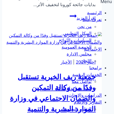
Menu
بدايات جائحة كورونا لتخفيف الأثر…
الرئيسية
جمعية
إقرأ المزيد
تعرف علينا
ريف
من نحن
تُطلق
الهيكل التنظيمي
منصة
السياسات واللوائح
عطاء
الجمعية العمومية
لإيصال
مجلس الادارة
إحسان
اللجان
اخبار 2021
|
الأخبار
المجتمع
برامجنا
للأسر
الخدمات الرقمية
جمعية ريف الخيرية تستقبل
المتعففة
تواصل معنا
في
وفدًا من وكالة التمكين
ريفة مساعدك الذكي
الأرياف
الدراسات والابحاث
والضمان الاجتماعي في وزارة
والمحافظات
التقارير والإعلام
الموارد البشرية والتنمية
التقارير السنوية