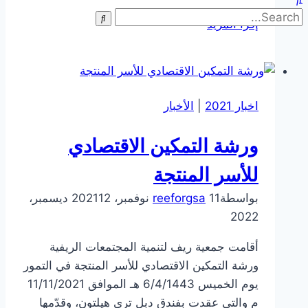
جمعية
إقرأ المزيد
ريف
توقع
اتفاقية
تعاون
اخبار 2021
|
الأخبار
مع
فرع
ورشة التمكين الاقتصادي
وزارة
الموارد
للأسر المنتجة
البشرية
بواسطة
11 نوفمبر، 2021
reeforgsa
12 ديسمبر،
والتنمية
2022
الاجتماعية
في
أقامت جمعية ريف لتنمية المجتمعات الريفية
منطقة
ورشة التمكين الاقتصادي للأسر المنتجة في التمور
الرياض
يوم الخميس 6/4/1443 هـ الموافق 11/11/2021
م والتي عقدت بفندق دبل تري هيلتون، وقدّمها