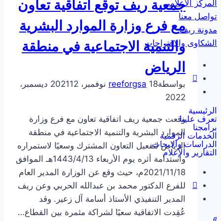
جمعية ريف توقع اتفاقية تعاون
المركز الاعلامي
في
تواصل معنا
مكة
مع فرع وزارة الموارد البشرية
مدونة ريف
والتنمية الاجتماعية في منطقة
الشكاوى والاقتراحات
الرياض
بواسطة
18 نوفمبر، 2021
reeforgsa
12 ديسمبر،
2022
الرئيسية
وقعت جمعية ريف اتفاقية تعاون مع فرع وزارة
تعرف علينا
برامجنا
الموارد البشرية والتنمية الاجتماعية في منطقة
الخدمات الرقمية
الدراسات والابحاث
الرياض لتفعيل التعاون المشترك وسعيًا لاستمراره
التقارير والإعلام
واستدامة أثره يوم الأربعاء 1443/4/13هـ الموافق
2021/11/18م، حيث وقع عن الوزارة المدير العام
للفرع الدكتور محمد بن عبدالله الحربي وعن ريف
المدير التنفيذي الأستاذ أسامة آل زعير. وقد
عُقِدت الاتفاقية سعيًا لشراكة مثمرة بين القطاع…