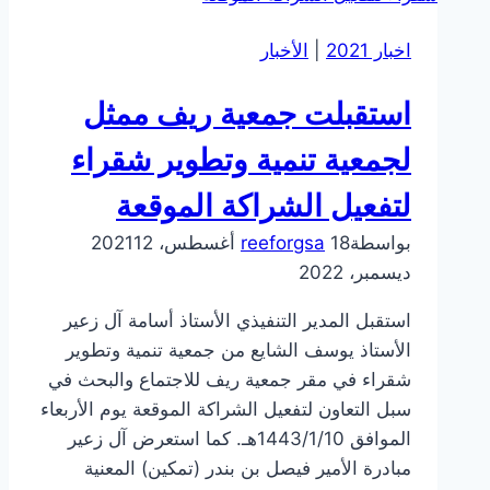
معيار
اخبار 2021
|
الأخبار
المنظمة
الموثوقة
استقبلت جمعية ريف ممثل
للجودة
برعاية
لجمعية تنمية وتطوير شقراء
بنك
لتفعيل الشراكة الموقعة
الجزيرة
بواسطة
18 أغسطس، 2021
reeforgsa
12
ديسمبر، 2022
استقبل المدير التنفيذي الأستاذ أسامة آل زعير
الأستاذ يوسف الشايع من جمعية تنمية وتطوير
شقراء في مقر جمعية ريف للاجتماع والبحث في
سبل التعاون لتفعيل الشراكة الموقعة يوم الأربعاء
الموافق 1443/1/10هـ. كما استعرض آل زعير
مبادرة الأمير فيصل بن بندر (تمكين) المعنية