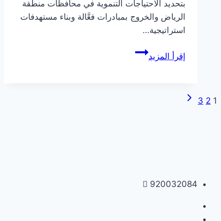
بتحديد الاحتياجات التنموية في محافظات منطقة
الرياض والخروج بمبادرات فعَّالة وبناء مستهدفات
استراتيجية…
استقبلت
إقرأ المزيد
جمعية
ريف
ممثل
الصفحة
تنقل
3
2
1
لجمعية
التالية
تنمية
الصفحة
وتطوير
شقراء
لتفعيل
الشراكة
920032084
الموقعة