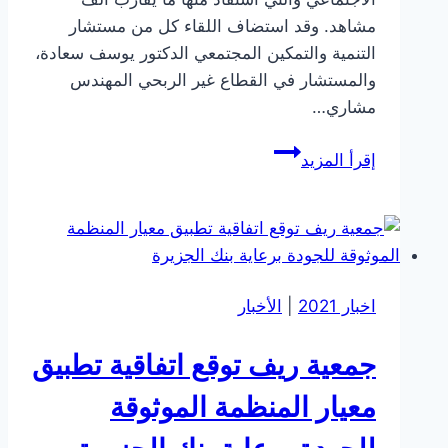
مشاهد. وقد استضاف اللقاء كل من مستشار
التنمية والتمكين المجتمعي الدكتور يوسف سعادة،
والمستشار في القطاع غير الربحي المهندس
مشاري…
جمعية
إقرأ المزيد
ريف
تعقد
أولى
لقاءات
مجلس
اخبار 2021
|
الأخبار
إثنينية
ريف
جمعية ريف توقع اتفاقية تطبيق
بعنوان
الابتكار
معيار المنظمة الموثوقة
الاجتماعي