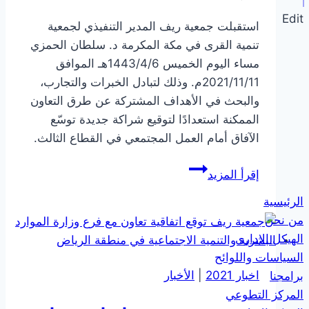
Edit
استقبلت جمعية ريف المدير التنفيذي لجمعية
تنمية القرى في مكة المكرمة د. سلطان الحمزي
مساء اليوم الخميس 1443/4/6هـ الموافق
2021/11/11م. وذلك لتبادل الخبرات والتجارب،
والبحث في الأهداف المشتركة عن طرق التعاون
الممكنة استعدادًا لتوقيع شراكة جديدة توسّع
الآفاق أمام العمل المجتمعي في القطاع الثالث.
جمعية
إقرأ المزيد
ريف
الرئيسية
تستقبل
من نحن
المدير
الهيكل الإداري
التنفيذي
السياسات واللوائح
لجمعية
اخبار 2021
|
الأخبار
برامجنا
تنمية
المركز التطوعي
القرى