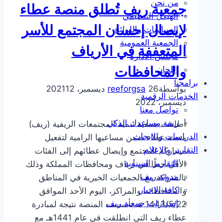
من نحن
جمعية ريف تُطلق منصة عطاء
الهيكل التنظيمي
لإيصال إحسان المجتمع للأسر
السياسات واللوائح
الجمعية العمومية
المتعففة في الأرياف
مجلس الادارة
والمحافظات
اللجان
برامجنا
بواسطة
26 ديسمبر، 2021
reeforgsa
12
الخدمات الرقمية
ديسمبر، 2022
تواصل معنا
ريفة مساعدك الذكي
أطلقت جمعية تنمية المجتمعات الريفية (ريف)
الدراسات والابحاث
منصة عطاء ضمن مساعيها الرامية لتفعيل
التقارير والإعلام
مشاركة المجتمع وإيصال عطائهم إلى الفئات
التقارير السنوية
الأقل حظًا في أرياف ومحافظات المملكة وذلك
مدونة ريف
بالشراكة مع الجمعيات الخيرية في المناطق
كافة الاخبار
والمحافظات والمراكز، اليوم الأحد الموافق
إصدارات جمعية ريف
1443/5/22 هـ تأسست المنصة نتيجة لمبادرة
عطاء ريف التي انطلقت في عام 1441هـ مع