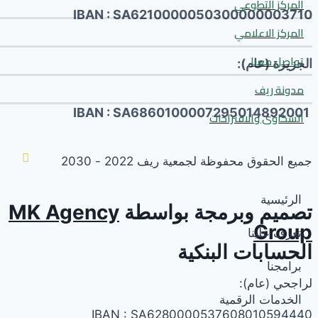
المركز التطوعي
IBAN : SA6210000050300000003710
المركز الاعلامي
تواصل معنا
الجزيرة (عام):
مدونة ريف
IBAN : SA6860100007295014892001
الشكاوى والاقتراحات
جميع الحقوق محفوظة لجمعية ريف 2022 - 2030
الرئيسية
تصميم وبرمجة بواسطة
MK Agency
Group
تعرف علينا
الحسابات البنكية
برامجنا
لراجحي (عام):
الخدمات الرقمية
IBAN : SA6280000537608010594440