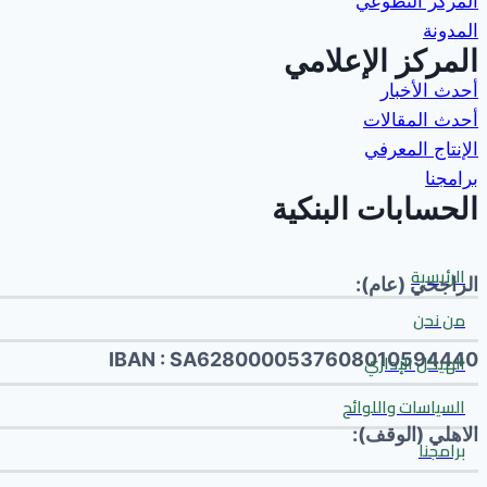
المركز التطوعي
المدونة
المركز الإعلامي
أحدث الأخبار
أحدث المقالات
الإنتاج المعرفي
برامجنا
الحسابات البنكية
الرئيسية
الراجحي (عام):
من نحن
IBAN : SA6280000537608010594440
الهيكل الإداري
السياسات واللوائح
الاهلي (الوقف):
برامجنا