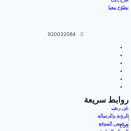
تطوّع معنا
920032084
روابط سريعة
عن ريف
الرؤية والرسالة
ترخيص الموقع
Edit