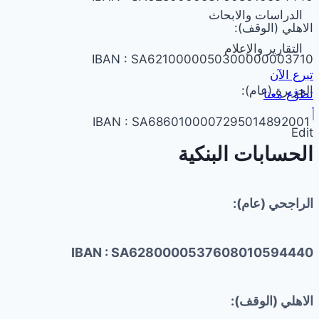
الدراسات والابحاث
الاهلي (الوقف):
التقارير والإعلام
IBAN : SA6210000050300000003710
تبرع الآن
الجزيرة (عام):
تطوّع معنا
IBAN : SA6860100007295014892001
Edit
الحسابات البنكية
الراجحي (عام):
IBAN : SA6280000537608010594440
الاهلي (الوقف):