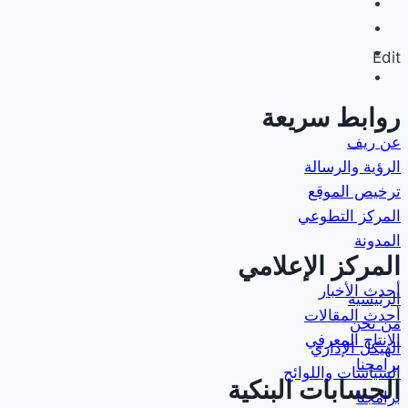
Edit
روابط سريعة
عن ريف
الرؤية والرسالة
ترخيص الموقع
المركز التطوعي
المدونة
المركز الإعلامي
أحدث الأخبار
الرئيسية
أحدث المقالات
من نحن
الإنتاج المعرفي
الهيكل الإداري
برامجنا
السياسات واللوائح
الحسابات البنكية
برامجنا