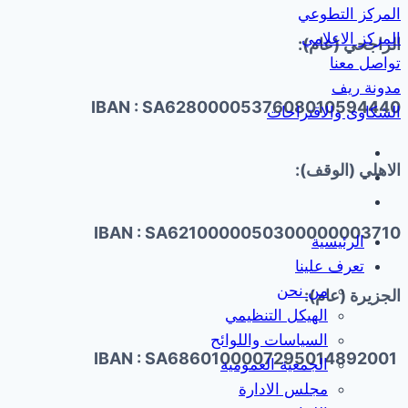
المركز التطوعي
المركز الاعلامي
الراجحي (عام):
تواصل معنا
مدونة ريف
IBAN : SA6280000537608010594440
الشكاوى والاقتراحات
الاهلي (الوقف):
IBAN : SA6210000050300000003710
الرئيسية
تعرف علينا
من نحن
الجزيرة (عام):
الهيكل التنظيمي
السياسات واللوائح
IBAN : SA6860100007295014892001
الجمعية العمومية
مجلس الادارة