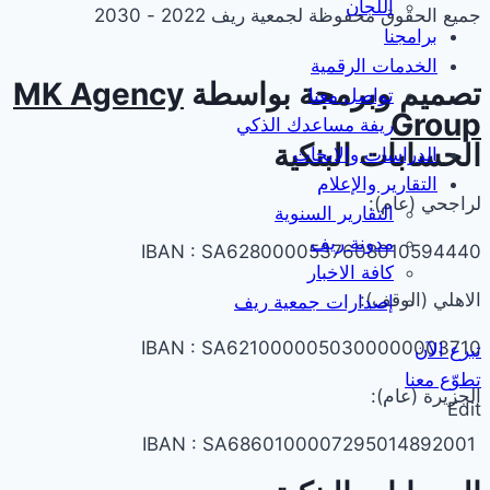
اللجان
جميع الحقوق محفوظة لجمعية ريف 2022 - 2030
برامجنا
الخدمات الرقمية
تصميم وبرمجة بواسطة
MK Agency
تواصل معنا
Group
ريفة مساعدك الذكي
الحسابات البنكية
الدراسات والابحاث
التقارير والإعلام
لراجحي (عام):
التقارير السنوية
مدونة ريف
IBAN : SA6280000537608010594440
كافة الاخبار
الاهلي (الوقف):
إصدارات جمعية ريف
IBAN : SA6210000050300000003710
تبرع الآن
تطوّع معنا
الجزيرة (عام):
Edit
IBAN : SA6860100007295014892001