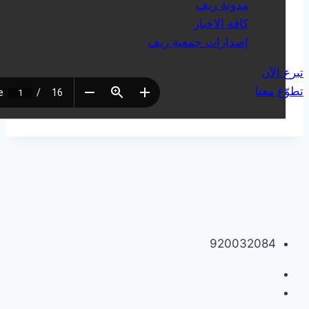
مدونة ريف
كافة الاخبار
إصدارات جمعية ريف
تبرع الآن
تطوّع معنا
920032084