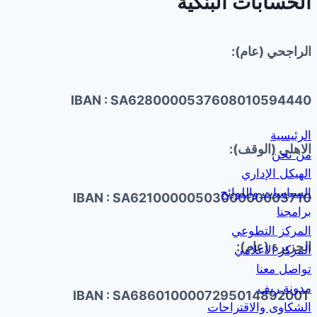
الحسابات البنكية
الراجحي (عام):
IBAN : SA6280000537608010594440
الرئيسية
الاهلي (الوقف):
من نحن
الهيكل الإداري
السياسات واللوائح
IBAN : SA6210000050300000003710
برامجنا
المركز التطوعي
الجزيرة (عام):
المركز الاعلامي
تواصل معنا
مدونة ريف
IBAN : SA6860100007295014892001
الشكاوى والاقتراحات